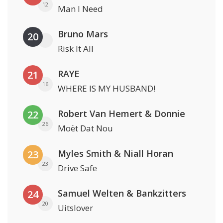
12
Man I Need
Bruno Mars
20
Risk It All
RAYE
21
16
WHERE IS MY HUSBAND!
Robert Van Hemert & Donnie
22
26
Moët Dat Nou
Myles Smith & Niall Horan
23
23
Drive Safe
Samuel Welten & Bankzitters
24
20
Uitslover