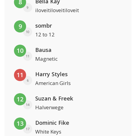
Bella Kay
8
9
iloveitiloveitiloveit
sombr
9
10
12 to 12
Bausa
10
11
Magnetic
Harry Styles
11
6
American Girls
Suzan & Freek
12
14
Halverwege
Dominic Fike
13
17
White Keys