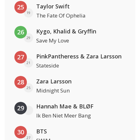
Taylor Swift
25
19
The Fate Of Ophelia
Kygo, Khalid & Gryffin
26
29
Save My Love
PinkPantheress & Zara Larsson
27
21
Stateside
Zara Larsson
28
25
Midnight Sun
Hannah Mae & BLØF
29
Ik Ben Niet Meer Bang
BTS
30
27