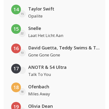
Taylor Swift
14
15
Opalite
Snelle
15
22
Laat Het Licht Aan
David Guetta, Teddy Swims & Tones And I
16
13
Gone Gone Gone
ANOTR & 54 Ultra
17
Talk To You
Ofenbach
18
18
Miles Away
Olivia Dean
19