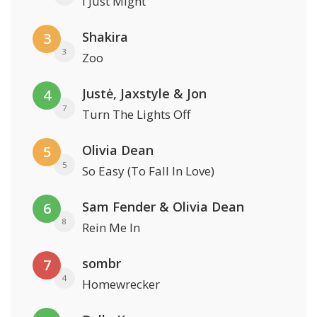
I Just Might
Shakira
3
3
Zoo
Justė, Jaxstyle & Jon
4
7
Turn The Lights Off
Olivia Dean
5
5
So Easy (To Fall In Love)
Sam Fender & Olivia Dean
6
8
Rein Me In
sombr
7
4
Homewrecker