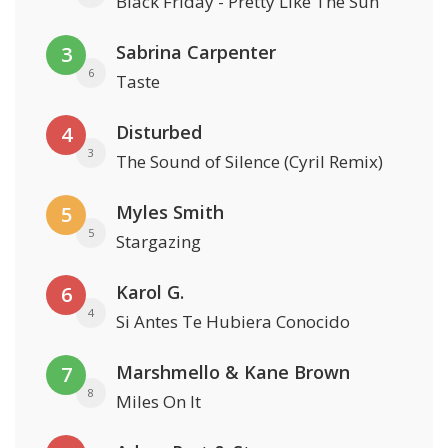
Black Friday - Pretty Like The Sun
Sabrina Carpenter
3
6
Taste
Disturbed
4
3
The Sound of Silence (Cyril Remix)
Myles Smith
5
5
Stargazing
Karol G.
6
4
Si Antes Te Hubiera Conocido
Marshmello & Kane Brown
7
8
Miles On It