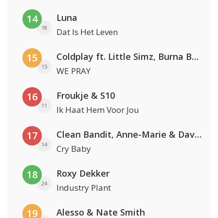
Luna
14
18
Dat Is Het Leven
Coldplay ft. Little Simz, Burna Boy, Elyanna & Tini
15
15
WE PRAY
Froukje & S10
16
11
Ik Haat Hem Voor Jou
Clean Bandit, Anne-Marie & David Guetta
17
14
Cry Baby
Roxy Dekker
18
24
Industry Plant
Alesso & Nate Smith
19