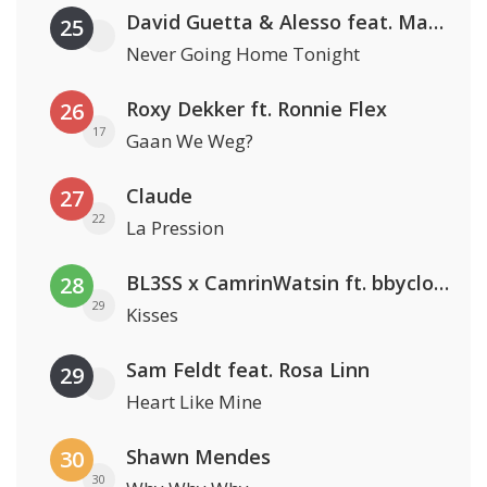
David Guetta & Alesso feat. Madison Love
25
Never Going Home Tonight
Roxy Dekker ft. Ronnie Flex
26
17
Gaan We Weg?
Claude
27
22
La Pression
BL3SS x CamrinWatsin ft. bbyclose
28
29
Kisses
Sam Feldt feat. Rosa Linn
29
Heart Like Mine
Shawn Mendes
30
30