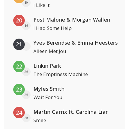
19
i Like It
Post Malone & Morgan Wallen
20
16
I Had Some Help
Yves Berendse & Emma Heesters
21
Alleen Met Jou
Linkin Park
22
26
The Emptiness Machine
Myles Smith
23
25
Wait For You
Martin Garrix ft. Carolina Liar
24
20
Smile