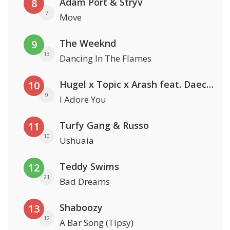
Adam Port & Stryv
8
7
Move
The Weeknd
9
13
Dancing In The Flames
Hugel x Topic x Arash feat. Daecolm
10
9
I Adore You
Turfy Gang & Russo
11
10
Ushuaia
Teddy Swims
12
21
Bad Dreams
Shaboozy
13
12
A Bar Song (Tipsy)