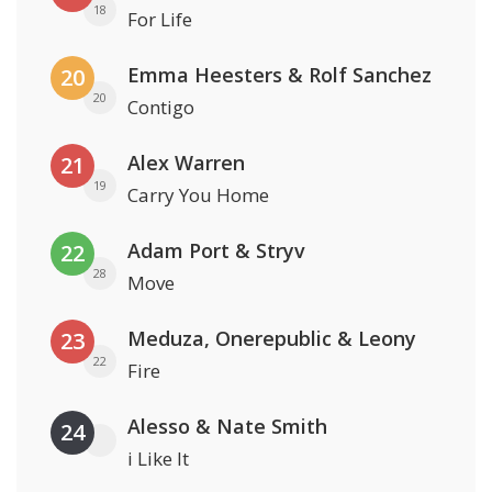
18
For Life
Emma Heesters & Rolf Sanchez
20
20
Contigo
Alex Warren
21
19
Carry You Home
Adam Port & Stryv
22
28
Move
Meduza, Onerepublic & Leony
23
22
Fire
Alesso & Nate Smith
24
i Like It