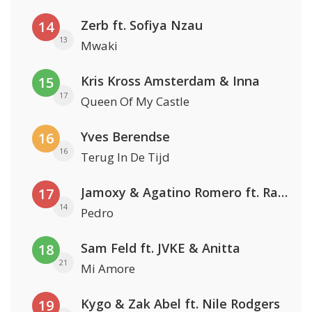
Zerb ft. Sofiya Nzau
14
13
Mwaki
Kris Kross Amsterdam & Inna
15
17
Queen Of My Castle
Yves Berendse
16
16
Terug In De Tijd
Jamoxy & Agatino Romero ft. Raffaella Carrà
17
14
Pedro
Sam Feld ft. JVKE & Anitta
18
21
Mi Amore
Kygo & Zak Abel ft. Nile Rodgers
19