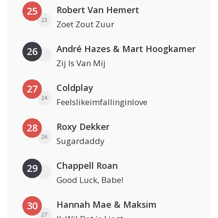
Robert Van Hemert
25
23
Zoet Zout Zuur
André Hazes & Mart Hoogkamer
26
Zij Is Van Mij
Coldplay
27
24
Feelslikeimfallinginlove
Roxy Dekker
28
26
Sugardaddy
Chappell Roan
29
Good Luck, Babe!
Hannah Mae & Maksim
30
27