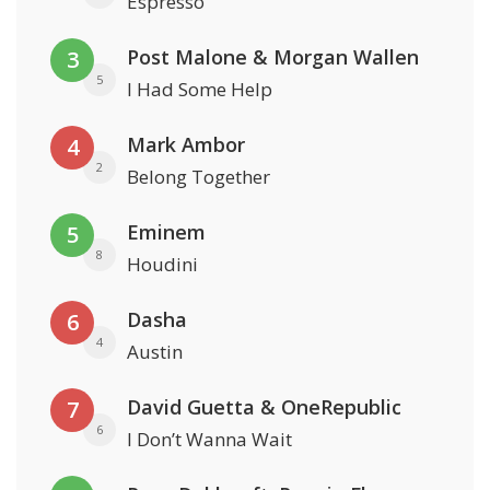
Espresso
Post Malone & Morgan Wallen
3
5
I Had Some Help
Mark Ambor
4
2
Belong Together
Eminem
5
8
Houdini
Dasha
6
4
Austin
David Guetta & OneRepublic
7
6
I Don’t Wanna Wait