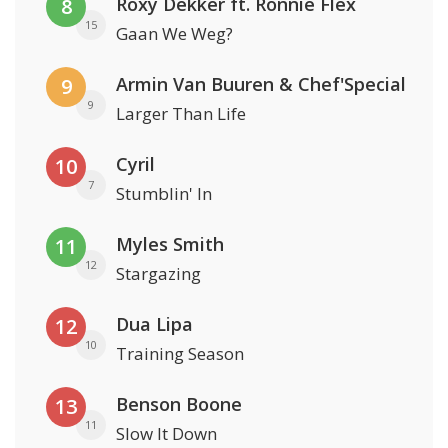
Roxy Dekker ft. Ronnie Flex
8
15
Gaan We Weg?
Armin Van Buuren & Chef'Special
9
9
Larger Than Life
Cyril
10
7
Stumblin' In
Myles Smith
11
12
Stargazing
Dua Lipa
12
10
Training Season
Benson Boone
13
11
Slow It Down