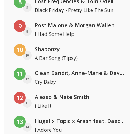
Lost Frequencies & Tom Odell
8
9
Black Friday - Pretty Like The Sun
Post Malone & Morgan Wallen
9
8
I Had Some Help
Shaboozy
10
10
A Bar Song (Tipsy)
Clean Bandit, Anne-Marie & David Guetta
11
12
Cry Baby
Alesso & Nate Smith
12
11
i Like It
Hugel x Topic x Arash feat. Daecolm
13
14
I Adore You