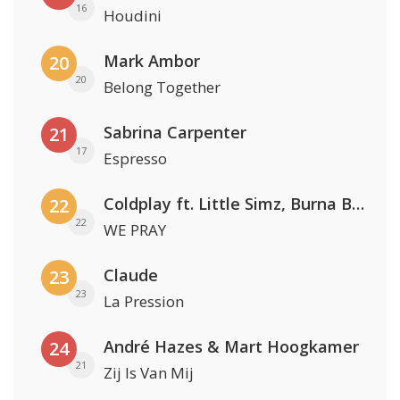
16
Houdini
Mark Ambor
20
20
Belong Together
Sabrina Carpenter
21
17
Espresso
Coldplay ft. Little Simz, Burna Boy, Elyanna & Tini
22
22
WE PRAY
Claude
23
23
La Pression
André Hazes & Mart Hoogkamer
24
21
Zij Is Van Mij