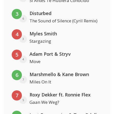
Si Antes Te Hubiera Conocido
Disturbed
3
6
The Sound of Silence (Cyril Remix)
Myles Smith
4
3
Stargazing
Adam Port & Stryv
5
4
Move
Marshmello & Kane Brown
6
7
Miles On It
Roxy Dekker ft. Ronnie Flex
7
5
Gaan We Weg?