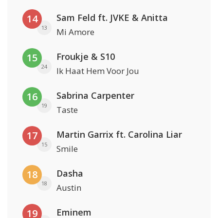
Sam Feld ft. JVKE & Anitta
14
13
Mi Amore
Froukje & S10
15
24
Ik Haat Hem Voor Jou
Sabrina Carpenter
16
19
Taste
Martin Garrix ft. Carolina Liar
17
15
Smile
Dasha
18
18
Austin
Eminem
19