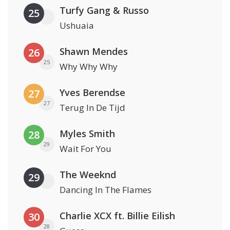
Turfy Gang & Russo
25
Ushuaia
Shawn Mendes
26
25
Why Why Why
Yves Berendse
27
27
Terug In De Tijd
Myles Smith
28
29
Wait For You
The Weeknd
29
Dancing In The Flames
Charlie XCX ft. Billie Eilish
30
28