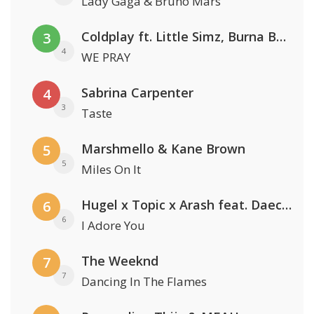
Lady Gaga & Bruno Mars
Coldplay ft. Little Simz, Burna Boy, Elyanna & Tini
3
4
WE PRAY
Sabrina Carpenter
4
3
Taste
Marshmello & Kane Brown
5
5
Miles On It
Hugel x Topic x Arash feat. Daecolm
6
6
I Adore You
The Weeknd
7
7
Dancing In The Flames