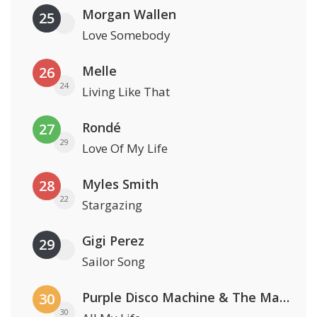
Morgan Wallen
25
Love Somebody
Melle
26
24
Living Like That
Rondé
27
29
Love Of My Life
Myles Smith
28
22
Stargazing
Gigi Perez
29
Sailor Song
Purple Disco Machine & The Magician
30
30