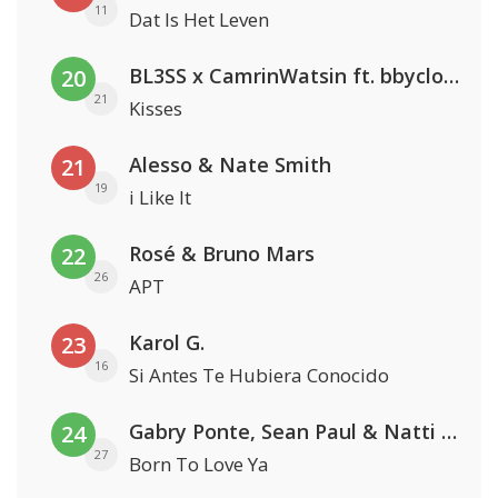
11
Dat Is Het Leven
BL3SS x CamrinWatsin ft. bbyclose
20
21
Kisses
Alesso & Nate Smith
21
19
i Like It
Rosé & Bruno Mars
22
26
APT
Karol G.
23
16
Si Antes Te Hubiera Conocido
Gabry Ponte, Sean Paul & Natti Natasha
24
27
Born To Love Ya