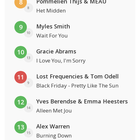
Pommelien Thijs & MEAU
8
8
Het Midden
Myles Smith
9
10
Wait For You
Gracie Abrams
10
13
I Love You, I'm Sorry
Lost Frequencies & Tom Odell
11
9
Black Friday - Pretty Like The Sun
Yves Berendse & Emma Heesters
12
14
Alleen Met Jou
Alex Warren
13
15
Burning Down