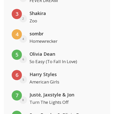
FEVER DREAM
Shakira
3
2
Zoo
sombr
4
4
Homewrecker
Olivia Dean
5
6
So Easy (To Fall In Love)
Harry Styles
6
5
American Girls
Justė, Jaxstyle & Jon
7
8
Turn The Lights Off