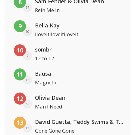
Sam Fender & Olivia Dean
8
17
Rein Me In
Bella Kay
9
10
iloveitiloveitiloveit
sombr
10
7
12 to 12
Bausa
11
12
Magnetic
Olivia Dean
12
9
Man I Need
David Guetta, Teddy Swims & Tones And I
13
13
Gone Gone Gone