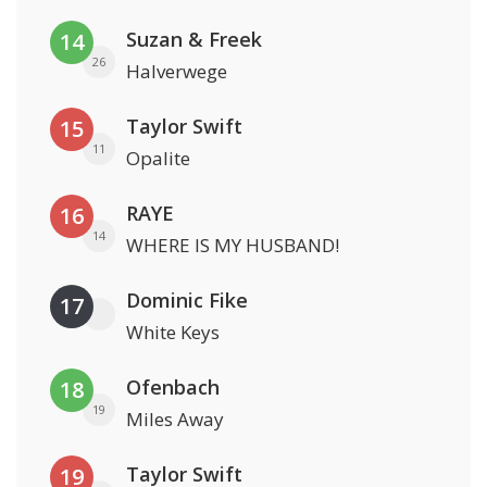
Suzan & Freek
14
26
Halverwege
Taylor Swift
15
11
Opalite
RAYE
16
14
WHERE IS MY HUSBAND!
Dominic Fike
17
White Keys
Ofenbach
18
19
Miles Away
Taylor Swift
19