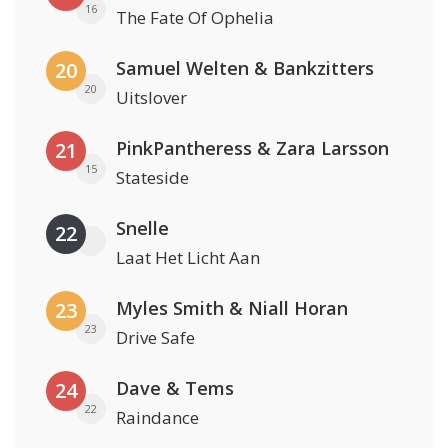
16
The Fate Of Ophelia
Samuel Welten & Bankzitters
20
20
Uitslover
PinkPantheress & Zara Larsson
21
15
Stateside
Snelle
22
Laat Het Licht Aan
Myles Smith & Niall Horan
23
23
Drive Safe
Dave & Tems
24
22
Raindance