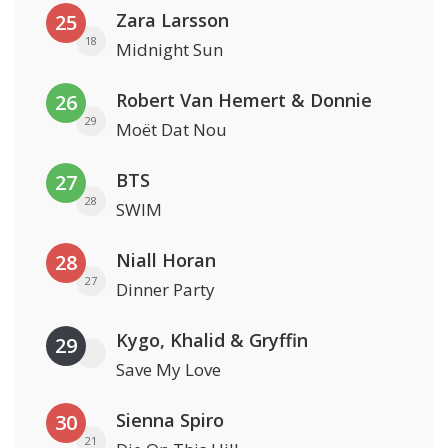
Zara Larsson
25
18
Midnight Sun
Robert Van Hemert & Donnie
26
29
Moët Dat Nou
BTS
27
28
SWIM
Niall Horan
28
27
Dinner Party
Kygo, Khalid & Gryffin
29
Save My Love
Sienna Spiro
30
21