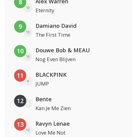
Alex Warren
8
10
Eternity
Damiano David
9
13
The First Time
Douwe Bob & MEAU
10
19
Nog Even Blijven
BLACKPINK
11
4
JUMP
Bente
12
Kan Je Me Zien
Ravyn Lenae
13
12
Love Me Not