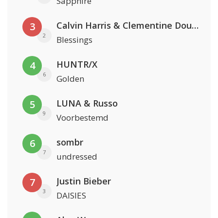
Sapphire
Calvin Harris & Clementine Douglas
3
2
Blessings
HUNTR/X
4
6
Golden
LUNA & Russo
5
9
Voorbestemd
sombr
6
7
undressed
Justin Bieber
7
3
DAISIES