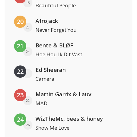
15
Beautiful People
Afrojack
20
20
Never Forget You
Bente & BLØF
21
24
Hoe Hou Ik Dit Vast
Ed Sheeran
22
Camera
Martin Garrix & Lauv
23
22
MAD
WizTheMc, bees & honey
24
26
Show Me Love