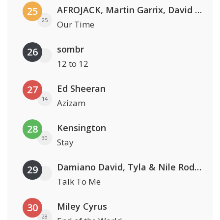
AFROJACK, Martin Garrix, David Guetta & Amél
25
25
Our Time
sombr
26
12 to 12
Ed Sheeran
27
14
Azizam
Kensington
28
30
Stay
Damiano David, Tyla & Nile Rodgers
29
Talk To Me
Miley Cyrus
30
28