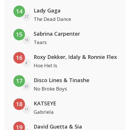
Lady Gaga
14
27
The Dead Dance
Sabrina Carpenter
15
16
Tears
Roxy Dekker, Idaly & Ronnie Flex
16
8
Hoe Het Is
Disco Lines & Tinashe
17
23
No Broke Boys
KATSEYE
18
11
Gabriela
David Guetta & Sia
19