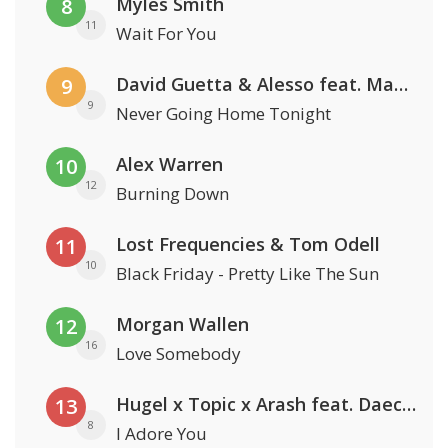
Myles Smith
8
11
Wait For You
David Guetta & Alesso feat. Madison Love
9
9
Never Going Home Tonight
Alex Warren
10
12
Burning Down
Lost Frequencies & Tom Odell
11
10
Black Friday - Pretty Like The Sun
Morgan Wallen
12
16
Love Somebody
Hugel x Topic x Arash feat. Daecolm
13
8
I Adore You