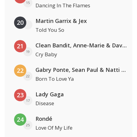
15
Dancing In The Flames
Martin Garrix & Jex
20
Told You So
Clean Bandit, Anne-Marie & David Guetta
21
19
Cry Baby
Gabry Ponte, Sean Paul & Natti Natasha
22
22
Born To Love Ya
Lady Gaga
23
17
Disease
Rondé
24
25
Love Of My Life