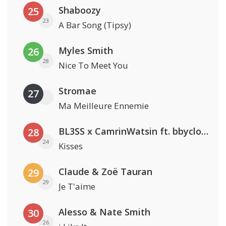
Shaboozy
25
23
A Bar Song (Tipsy)
Myles Smith
26
28
Nice To Meet You
Stromae
27
Ma Meilleure Ennemie
BL3SS x CamrinWatsin ft. bbyclose
28
24
Kisses
Claude & Zoë Tauran
29
29
Je T'aime
Alesso & Nate Smith
30
26