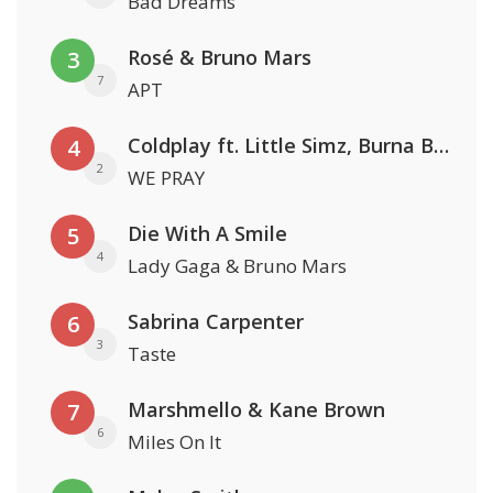
Bad Dreams
Rosé & Bruno Mars
3
7
APT
Coldplay ft. Little Simz, Burna Boy, Elyanna & Tini
4
2
WE PRAY
Die With A Smile
5
4
Lady Gaga & Bruno Mars
Sabrina Carpenter
6
3
Taste
Marshmello & Kane Brown
7
6
Miles On It