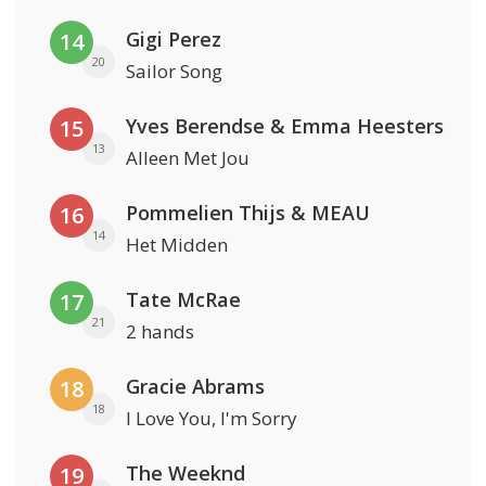
Gigi Perez
14
20
Sailor Song
Yves Berendse & Emma Heesters
15
13
Alleen Met Jou
Pommelien Thijs & MEAU
16
14
Het Midden
Tate McRae
17
21
2 hands
Gracie Abrams
18
18
I Love You, I'm Sorry
The Weeknd
19