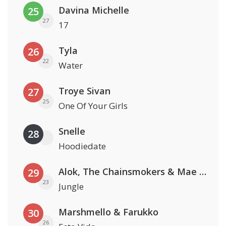
Davina Michelle
25
27
17
Tyla
26
22
Water
Troye Sivan
27
25
One Of Your Girls
Snelle
28
Hoodiedate
Alok, The Chainsmokers & Mae Stephens
29
23
Jungle
Marshmello & Farukko
30
26