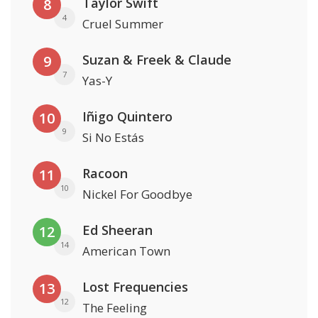
Taylor Swift
8
4
Cruel Summer
Suzan & Freek & Claude
9
7
Yas-Y
Iñigo Quintero
10
9
Si No Estás
Racoon
11
10
Nickel For Goodbye
Ed Sheeran
12
14
American Town
Lost Frequencies
13
12
The Feeling