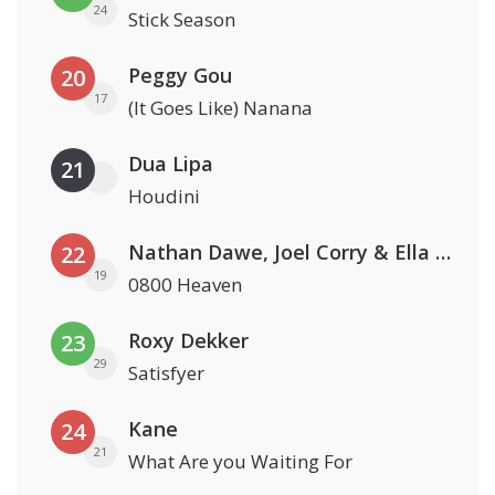
24
Stick Season
Peggy Gou
20
17
(It Goes Like) Nanana
Dua Lipa
21
Houdini
Nathan Dawe, Joel Corry & Ella Henderson
22
19
0800 Heaven
Roxy Dekker
23
29
Satisfyer
Kane
24
21
What Are you Waiting For