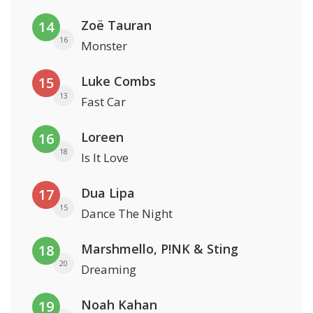
Zoë Tauran
14
16
Monster
Luke Combs
15
13
Fast Car
Loreen
16
18
Is It Love
Dua Lipa
17
15
Dance The Night
Marshmello, P!NK & Sting
18
20
Dreaming
Noah Kahan
19