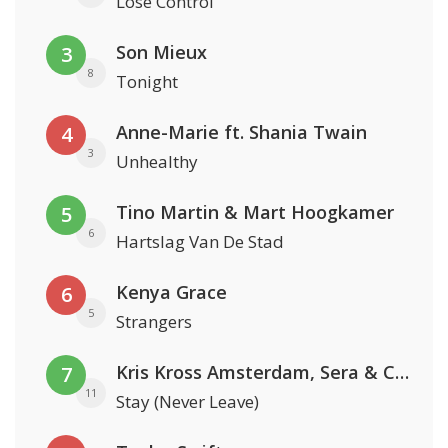
Lose Control
Son Mieux
3
8
Tonight
Anne-Marie ft. Shania Twain
4
3
Unhealthy
Tino Martin & Mart Hoogkamer
5
6
Hartslag Van De Stad
Kenya Grace
6
5
Strangers
Kris Kross Amsterdam, Sera & Conor Maynard
7
11
Stay (Never Leave)