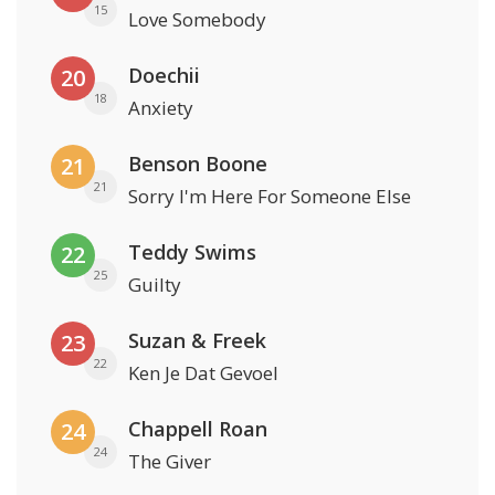
15
Love Somebody
Doechii
20
18
Anxiety
Benson Boone
21
21
Sorry I'm Here For Someone Else
Teddy Swims
22
25
Guilty
Suzan & Freek
23
22
Ken Je Dat Gevoel
Chappell Roan
24
24
The Giver