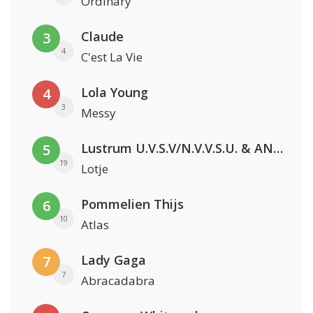
Ordinary
Claude
3
4
C'est La Vie
Lola Young
4
3
Messy
Lustrum U.V.S.V/N.V.V.S.U. & ANNO ONS & Jopke van Dobbenburgh & Roeland Beelen
5
19
Lotje
Pommelien Thijs
6
10
Atlas
Lady Gaga
7
7
Abracadabra