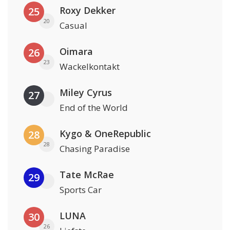
Roxy Dekker
25
20
Casual
Oimara
26
23
Wackelkontakt
Miley Cyrus
27
End of the World
Kygo & OneRepublic
28
28
Chasing Paradise
Tate McRae
29
Sports Car
LUNA
30
26