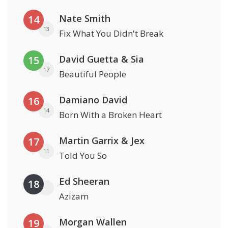
Nate Smith
14
13
Fix What You Didn't Break
David Guetta & Sia
15
17
Beautiful People
Damiano David
16
14
Born With a Broken Heart
Martin Garrix & Jex
17
11
Told You So
Ed Sheeran
18
Azizam
Morgan Wallen
19