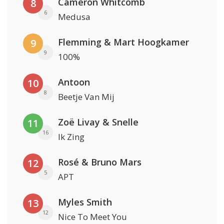
Cameron Whitcomb
8
6
Medusa
Flemming & Mart Hoogkamer
9
9
100%
Antoon
10
8
Beetje Van Mij
Zoë Livay & Snelle
11
16
Ik Zing
Rosé & Bruno Mars
12
5
APT
Myles Smith
13
12
Nice To Meet You