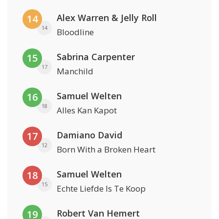
Alex Warren & Jelly Roll
14
14
Bloodline
Sabrina Carpenter
15
17
Manchild
Samuel Welten
16
18
Alles Kan Kapot
Damiano David
17
12
Born With a Broken Heart
Samuel Welten
18
15
Echte Liefde Is Te Koop
Robert Van Hemert
19