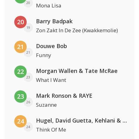
20
Mona Lisa
Barry Badpak
20
19
Zon Zakt In De Zee (Kwakkemolie)
Douwe Bob
21
21
Funny
Morgan Wallen & Tate McRae
22
23
What I Want
Mark Ronson & RAYE
23
26
Suzanne
Hugel, David Guetta, Kehlani & Daecolm
24
24
Think Of Me