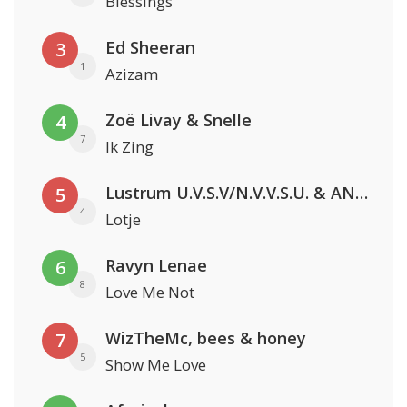
Blessings
Ed Sheeran
3
1
Azizam
Zoë Livay & Snelle
4
7
Ik Zing
Lustrum U.V.S.V/N.V.V.S.U. & ANNO ONS & Jopke van Dobbenburgh & Roeland Beelen
5
4
Lotje
Ravyn Lenae
6
8
Love Me Not
WizTheMc, bees & honey
7
5
Show Me Love