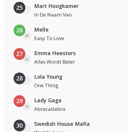
Mart Hoogkamer
25
In De Naam Van
Melle
26
28
Easy To Love
Emma Heesters
27
22
Alles Wordt Beter
Lola Young
28
One Thing
Lady Gaga
29
25
Abracadabra
Swedish House Mafia
30