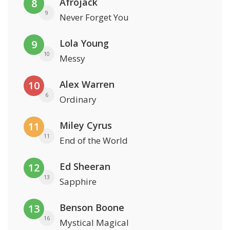
Afrojack
8
9
Never Forget You
Lola Young
9
10
Messy
Alex Warren
10
6
Ordinary
Miley Cyrus
11
11
End of the World
Ed Sheeran
12
13
Sapphire
Benson Boone
13
16
Mystical Magical