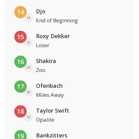
Djo
14
14
End of Beginning
Roxy Dekker
15
13
Loser
Shakira
16
24
Zoo
Ofenbach
17
18
Miles Away
Taylor Swift
18
16
Opalite
Bankzitters
19