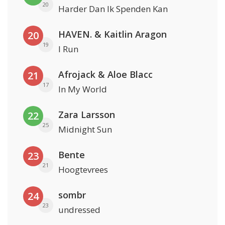
20
Harder Dan Ik Spenden Kan
HAVEN. & Kaitlin Aragon
20
19
I Run
Afrojack & Aloe Blacc
21
17
In My World
Zara Larsson
22
25
Midnight Sun
Bente
23
21
Hoogtevrees
sombr
24
23
undressed