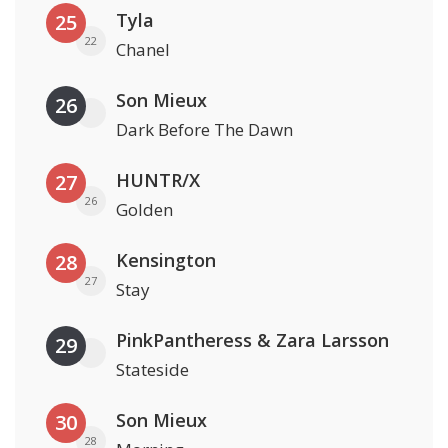
Tyla
25
22
Chanel
Son Mieux
26
Dark Before The Dawn
HUNTR/X
27
26
Golden
Kensington
28
27
Stay
PinkPantheress & Zara Larsson
29
Stateside
Son Mieux
30
28