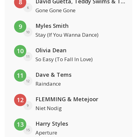
David Guetta, Teddy Swims & Tones And I
8
6
Gone Gone Gone
Myles Smith
9
10
Stay (If You Wanna Dance)
Olivia Dean
10
11
So Easy (To Fall In Love)
Dave & Tems
11
12
Raindance
FLEMMING & Metejoor
12
9
Niet Nodig
Harry Styles
13
15
Aperture