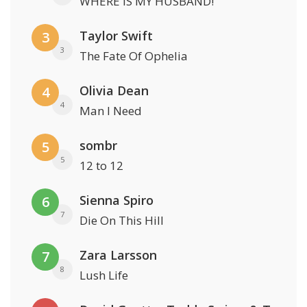
WHERE IS MY HUSBAND!
Taylor Swift
3
3
The Fate Of Ophelia
Olivia Dean
4
4
Man I Need
sombr
5
5
12 to 12
Sienna Spiro
6
7
Die On This Hill
Zara Larsson
7
8
Lush Life