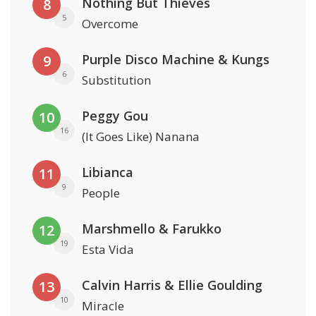
Nothing But Thieves
8
5
Overcome
Purple Disco Machine & Kungs
9
6
Substitution
Peggy Gou
10
16
(It Goes Like) Nanana
Libianca
11
9
People
Marshmello & Farukko
12
19
Esta Vida
Calvin Harris & Ellie Goulding
13
10
Miracle