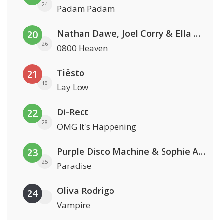
24
Padam Padam
Nathan Dawe, Joel Corry & Ella Henderson
20
26
0800 Heaven
Tiësto
21
18
Lay Low
Di-Rect
22
28
OMG It's Happening
Purple Disco Machine & Sophie And The Giants
23
25
Paradise
Oliva Rodrigo
24
Vampire