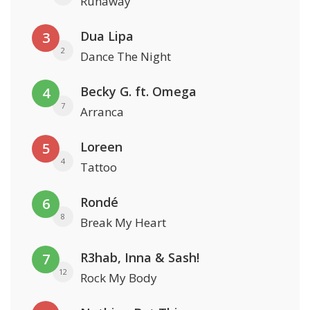
Runaway
Dua Lipa
3
2
Dance The Night
Becky G. ft. Omega
4
7
Arranca
Loreen
5
4
Tattoo
Rondé
6
8
Break My Heart
R3hab, Inna & Sash!
7
12
Rock My Body