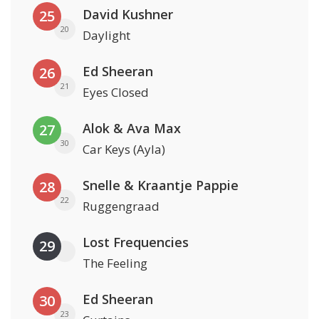
David Kushner
25
20
Daylight
Ed Sheeran
26
21
Eyes Closed
Alok & Ava Max
27
30
Car Keys (Ayla)
Snelle & Kraantje Pappie
28
22
Ruggengraad
Lost Frequencies
29
The Feeling
Ed Sheeran
30
23