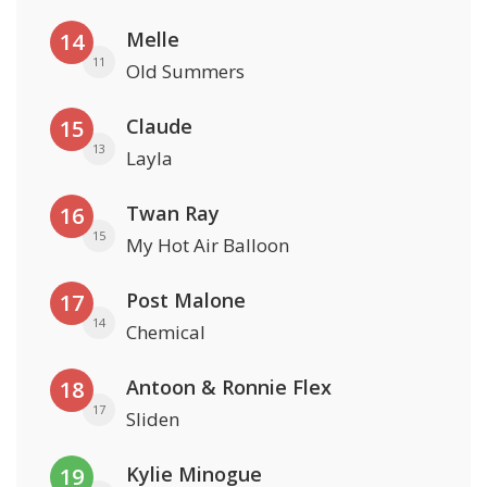
Melle
14
11
Old Summers
Claude
15
13
Layla
Twan Ray
16
15
My Hot Air Balloon
Post Malone
17
14
Chemical
Antoon & Ronnie Flex
18
17
Sliden
Kylie Minogue
19