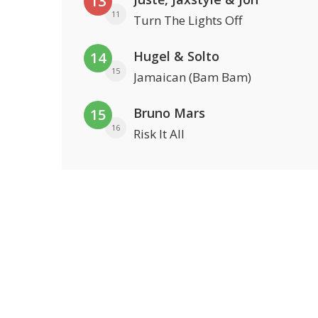
13
11
Turn The Lights Off
Hugel & Solto
14
15
Jamaican (Bam Bam)
Bruno Mars
15
16
Risk It All