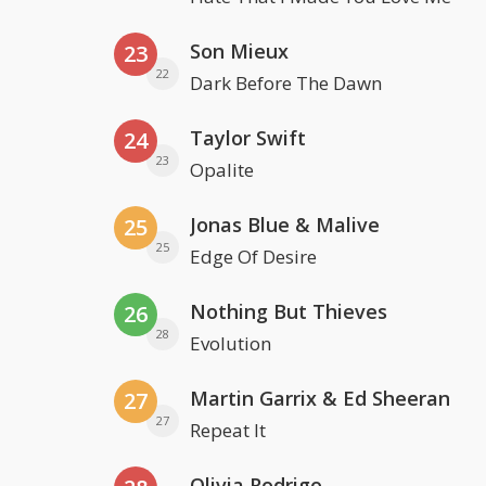
Son Mieux
23
22
Dark Before The Dawn
Taylor Swift
24
23
Opalite
Jonas Blue & Malive
25
25
Edge Of Desire
Nothing But Thieves
26
28
Evolution
Martin Garrix & Ed Sheeran
27
27
Repeat It
Olivia Rodrigo