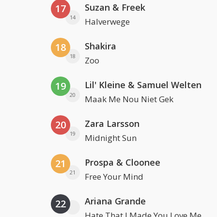
Suzan & Freek
17
14
Halverwege
Shakira
18
18
Zoo
Lil' Kleine & Samuel Welten
19
20
Maak Me Nou Niet Gek
Zara Larsson
20
19
Midnight Sun
Prospa & Cloonee
21
21
Free Your Mind
Ariana Grande
22
Hate That I Made You Love Me