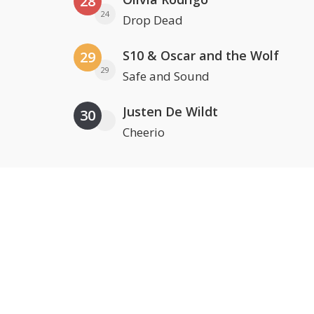
28
24
Drop Dead
S10 & Oscar and the Wolf
29
29
Safe and Sound
Justen De Wildt
30
Cheerio