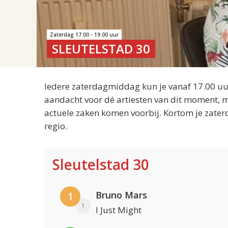
Zaterdag 17.00 - 19.00 uur
SLEUTELSTAD 30
Iedere zaterdagmiddag kun je vanaf 17.00 uur
aandacht voor dé artiesten van dit moment, m
actuele zaken komen voorbij. Kortom je zater
regio.
Sleutelstad 30
Bruno Mars
1
1
I Just Might