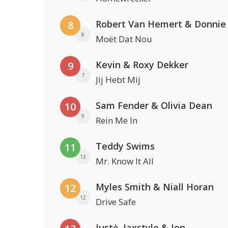
Robert Van Hemert & Donnie
8
8
Moët Dat Nou
Kevin & Roxy Dekker
9
7
Jij Hebt Mij
Sam Fender & Olivia Dean
10
9
Rein Me In
Teddy Swims
11
13
Mr. Know It All
Myles Smith & Niall Horan
12
12
Drive Safe
Justė, Jaxstyle & Jon