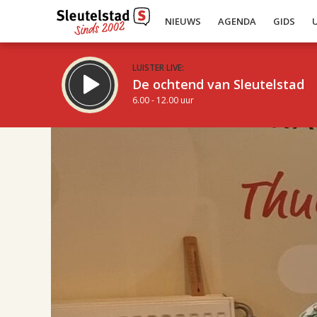
NIEUWS
AGENDA
GIDS
LUISTER LIVE:
De ochtend van Sleutelstad
6.00 - 12.00 uur
17.00
Inklappen