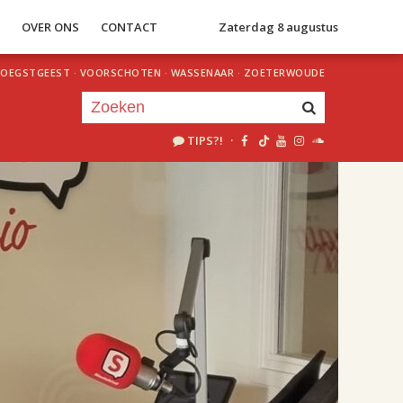
S
OVER ONS
CONTACT
Zaterdag 8 augustus
OEGSTGEEST
·
VOORSCHOTEN
·
WASSENAAR
·
ZOETERWOUDE
TIPS?!
·
Je luistert nu naar
uur 1 van 2
«
Vorig uur
Volgend uur
»
18.00