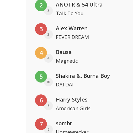
ANOTR & 54 Ultra
2
3
Talk To You
Alex Warren
3
2
FEVER DREAM
Bausa
4
4
Magnetic
Shakira &. Burna Boy
5
10
DAI DAI
Harry Styles
6
5
American Girls
sombr
7
6
Homewrecker