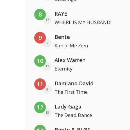
RAYE
8
17
WHERE IS MY HUSBAND!
Bente
9
7
Kan Je Me Zien
Alex Warren
10
11
Eternity
Damiano David
11
9
The First Time
Lady Gaga
12
13
The Dead Dance
Bente & BLØF