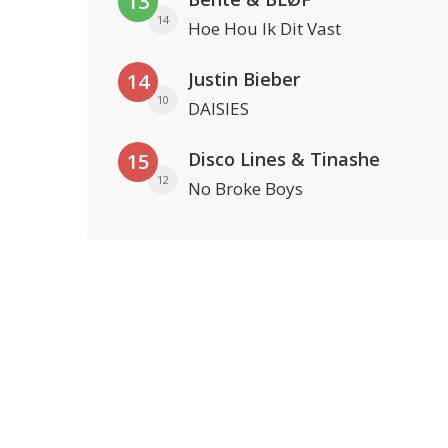
13
14
Hoe Hou Ik Dit Vast
Justin Bieber
14
10
DAISIES
Disco Lines & Tinashe
15
12
No Broke Boys