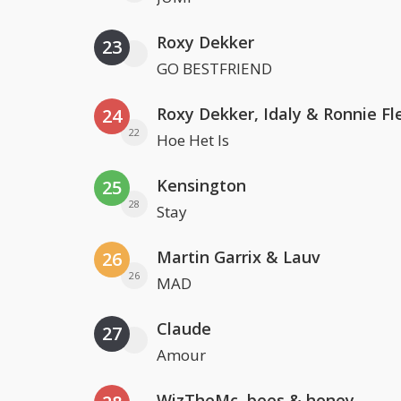
Roxy Dekker
23
GO BESTFRIEND
Roxy Dekker, Idaly & Ronnie Fl
24
22
Hoe Het Is
Kensington
25
28
Stay
Martin Garrix & Lauv
26
26
MAD
Claude
27
Amour
WizTheMc, bees & honey