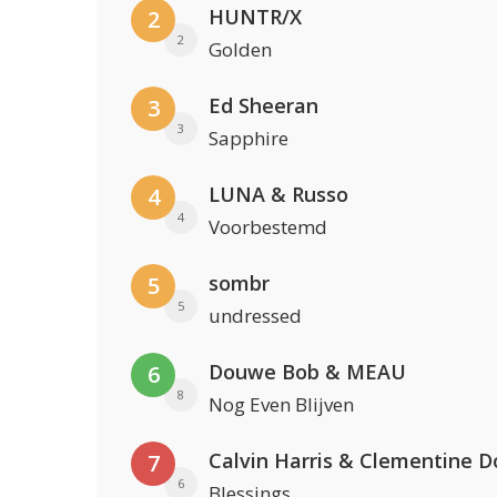
HUNTR/X
2
2
Golden
Ed Sheeran
3
3
Sapphire
LUNA & Russo
4
4
Voorbestemd
sombr
5
5
undressed
Douwe Bob & MEAU
6
8
Nog Even Blijven
Calvin Harris & Clementine D
7
6
Blessings