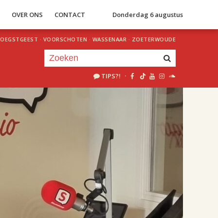
S
OVER ONS
CONTACT
Donderdag 6 augustus
OEGSTGEEST
·
VOORSCHOTEN
·
WASSENAAR
·
ZOETERWOUDE
TIPS?!
·
Je luistert nu naar
uur 1 van 2
«
Vorig uur
Volgend uur
»
18.00