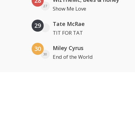
28
27
Show Me Love
Tate McRae
29
TIT FOR TAT
Miley Cyrus
30
30
End of the World