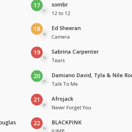
sombr
17
21
12 to 12
Ed Sheeran
18
18
Camera
Sabrina Carpenter
19
15
Tears
Damiano David, Tyla & Nile Ro
20
25
Talk To Me
Afrojack
21
20
Never Forget You
ouglas
BLACKPINK
22
19
JUMP