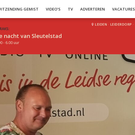
UITZENDING GEMIST
VIDEO’S
TV
ADVERTEREN
VACATURE
LEIDEN
·
LEIDERDORP
·
RAKS:
e nacht van Sleutelstad
0 - 6.00 uur