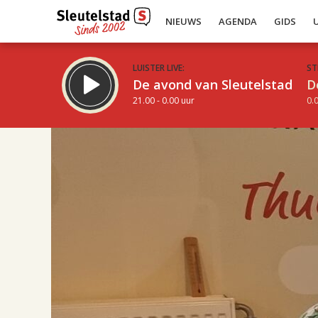
NIEUWS
AGENDA
GIDS
LUISTER LIVE:
ST
De avond van Sleutelstad
D
21.00 - 0.00 uur
0.0
17.00
Inklappen