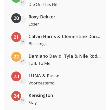
26
Die On This Hill
Roxy Dekker
20
Loser
Calvin Harris & Clementine Douglas
21
19
Blessings
Damiano David, Tyla & Nile Rodgers
22
22
Talk To Me
LUNA & Russo
23
21
Voorbestemd
Kensington
24
23
Stay