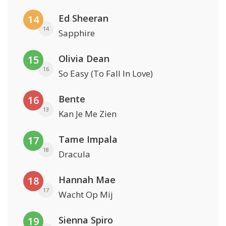
Ed Sheeran
14
14
Sapphire
Olivia Dean
15
16
So Easy (To Fall In Love)
Bente
16
13
Kan Je Me Zien
Tame Impala
17
18
Dracula
Hannah Mae
18
17
Wacht Op Mij
Sienna Spiro
19