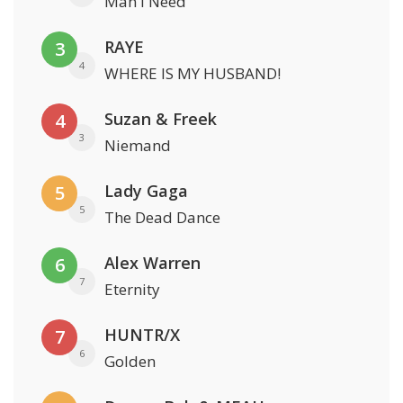
Man I Need
RAYE
3
4
WHERE IS MY HUSBAND!
Suzan & Freek
4
3
Niemand
Lady Gaga
5
5
The Dead Dance
Alex Warren
6
7
Eternity
HUNTR/X
7
6
Golden