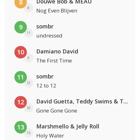
Douwe Bob & MEAU
8
8
Nog Even Blijven
sombr
9
11
undressed
Damiano David
10
9
The First Time
sombr
11
12
12 to 12
David Guetta, Teddy Swims & Tones And I
12
10
Gone Gone Gone
Marshmello & Jelly Roll
13
15
Holy Water