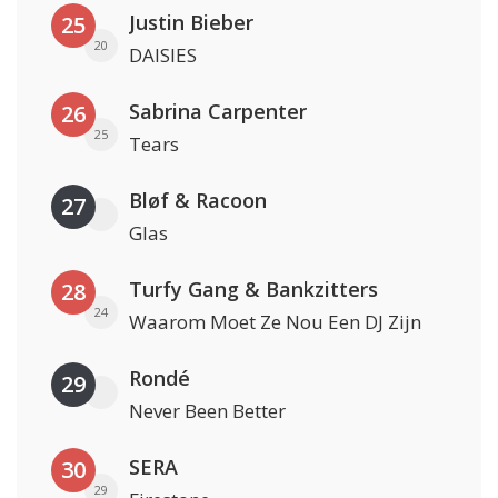
Justin Bieber
25
20
DAISIES
Sabrina Carpenter
26
25
Tears
Bløf & Racoon
27
Glas
Turfy Gang & Bankzitters
28
24
Waarom Moet Ze Nou Een DJ Zijn
Rondé
29
Never Been Better
SERA
30
29