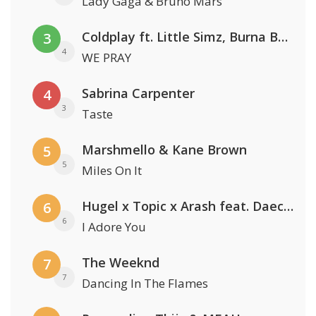
Lady Gaga & Bruno Mars
Coldplay ft. Little Simz, Burna Boy, Elyanna & Tini
3
4
WE PRAY
Sabrina Carpenter
4
3
Taste
Marshmello & Kane Brown
5
5
Miles On It
Hugel x Topic x Arash feat. Daecolm
6
6
I Adore You
The Weeknd
7
7
Dancing In The Flames