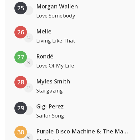
Morgan Wallen
25
Love Somebody
Melle
26
24
Living Like That
Rondé
27
29
Love Of My Life
Myles Smith
28
22
Stargazing
Gigi Perez
29
Sailor Song
Purple Disco Machine & The Magician
30
30