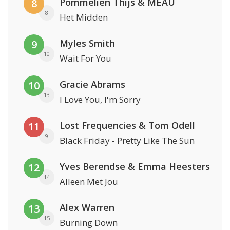
Pommelien Thijs & MEAU
8
8
Het Midden
Myles Smith
9
10
Wait For You
Gracie Abrams
10
13
I Love You, I'm Sorry
Lost Frequencies & Tom Odell
11
9
Black Friday - Pretty Like The Sun
Yves Berendse & Emma Heesters
12
14
Alleen Met Jou
Alex Warren
13
15
Burning Down