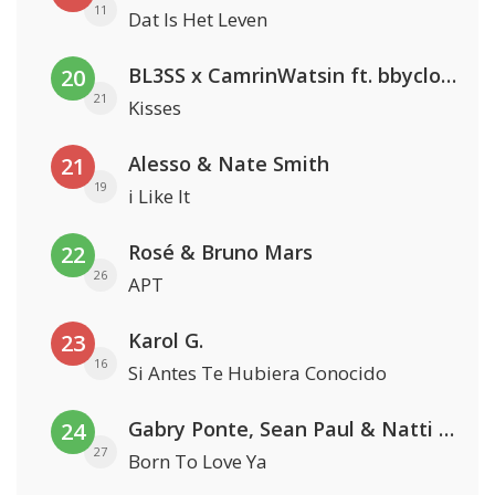
11
Dat Is Het Leven
BL3SS x CamrinWatsin ft. bbyclose
20
21
Kisses
Alesso & Nate Smith
21
19
i Like It
Rosé & Bruno Mars
22
26
APT
Karol G.
23
16
Si Antes Te Hubiera Conocido
Gabry Ponte, Sean Paul & Natti Natasha
24
27
Born To Love Ya