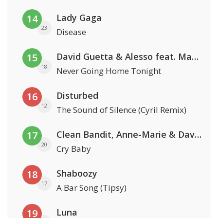
Lady Gaga
14
23
Disease
David Guetta & Alesso feat. Madison Love
15
18
Never Going Home Tonight
Disturbed
16
12
The Sound of Silence (Cyril Remix)
Clean Bandit, Anne-Marie & David Guetta
17
20
Cry Baby
Shaboozy
18
17
A Bar Song (Tipsy)
Luna
19