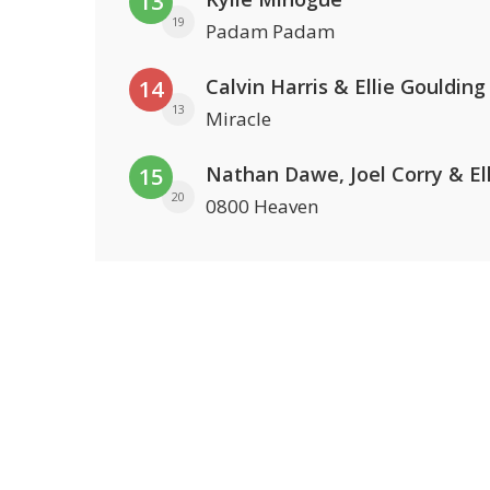
13
19
Padam Padam
Calvin Harris & Ellie Goulding
14
13
Miracle
15
20
0800 Heaven