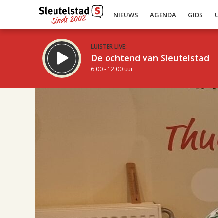
NIEUWS
AGENDA
GIDS
LUISTER LIVE:
De ochtend van Sleutelstad
6.00 - 12.00 uur
17.00
Inklappen