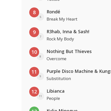
Rondé
8
6
Break My Heart
R3hab, Inna & Sash!
9
7
Rock My Body
Nothing But Thieves
10
8
Overcome
Purple Disco Machine & Kung
11
9
Substitution
Libianca
12
11
People
Kylie Minogue