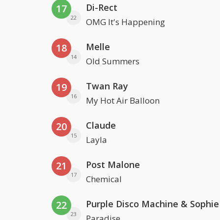
Di-Rect
17
22
OMG It's Happening
Melle
18
14
Old Summers
Twan Ray
19
16
My Hot Air Balloon
Claude
20
15
Layla
Post Malone
21
17
Chemical
22
23
Paradise