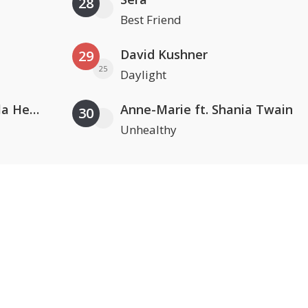
28
Best Friend
David Kushner
29
25
Daylight
Nathan Dawe, Joel Corry & Ella Henderson
Anne-Marie ft. Shania Twain
30
Unhealthy