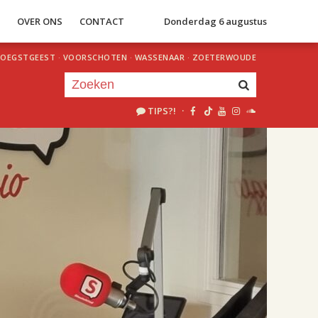
S
OVER ONS
CONTACT
Donderdag 6 augustus
OEGSTGEEST
·
VOORSCHOTEN
·
WASSENAAR
·
ZOETERWOUDE
TIPS?!
·
Je luistert nu naar
uur 1 van 2
«
Vorig uur
Volgend uur
»
18.00