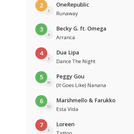
OneRepublic
2
2
Runaway
Becky G. ft. Omega
3
4
Arranca
Dua Lipa
4
3
Dance The Night
Peggy Gou
5
10
(It Goes Like) Nanana
Marshmello & Farukko
6
12
Esta Vida
Loreen
7
5
Tattoo