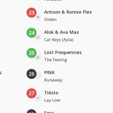
Antoon & Ronnie Flex
23
18
Sliden
Alok & Ava Max
24
27
Car Keys (Ayla)
Lost Frequencies
25
29
The Feeling
s
P!NK
26
Runaway
Tiësto
27
21
Lay Low
Sera