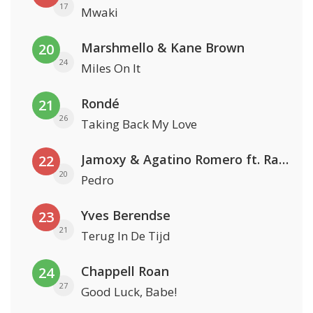
17
Mwaki
Marshmello & Kane Brown
20
24
Miles On It
Rondé
21
26
Taking Back My Love
Jamoxy & Agatino Romero ft. Raffaella Carrà
22
20
Pedro
Yves Berendse
23
21
Terug In De Tijd
Chappell Roan
24
27
Good Luck, Babe!