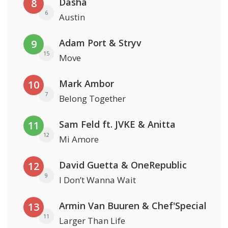
Dasha
8
6
Austin
Adam Port & Stryv
9
15
Move
Mark Ambor
10
7
Belong Together
Sam Feld ft. JVKE & Anitta
11
12
Mi Amore
David Guetta & OneRepublic
12
9
I Don’t Wanna Wait
Armin Van Buuren & Chef'Special
13
11
Larger Than Life