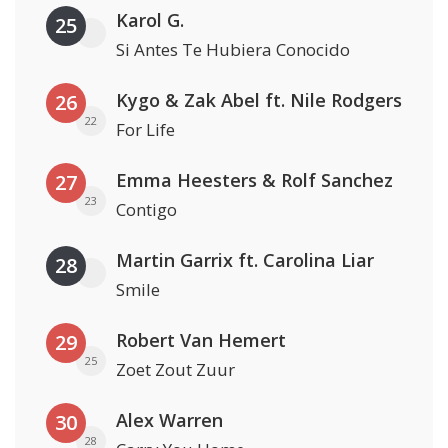
Karol G.
25
Si Antes Te Hubiera Conocido
Kygo & Zak Abel ft. Nile Rodgers
26
22
For Life
Emma Heesters & Rolf Sanchez
27
23
Contigo
Martin Garrix ft. Carolina Liar
28
Smile
Robert Van Hemert
29
25
Zoet Zout Zuur
Alex Warren
30
28