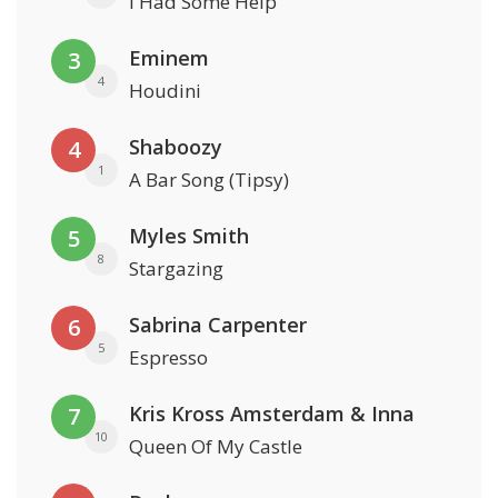
I Had Some Help
Eminem
3
4
Houdini
Shaboozy
4
1
A Bar Song (Tipsy)
Myles Smith
5
8
Stargazing
Sabrina Carpenter
6
5
Espresso
Kris Kross Amsterdam & Inna
7
10
Queen Of My Castle