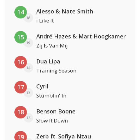
Alesso & Nate Smith
14
18
i Like It
André Hazes & Mart Hoogkamer
15
19
Zij Is Van Mij
Dua Lipa
16
14
Training Season
Cyril
17
13
Stumblin' In
Benson Boone
18
16
Slow It Down
Zerb ft. Sofiya Nzau
19