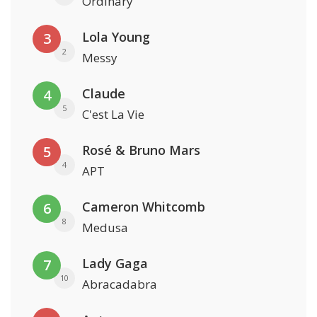
Ordinary
Lola Young
3
2
Messy
Claude
4
5
C'est La Vie
Rosé & Bruno Mars
5
4
APT
Cameron Whitcomb
6
8
Medusa
Lady Gaga
7
10
Abracadabra