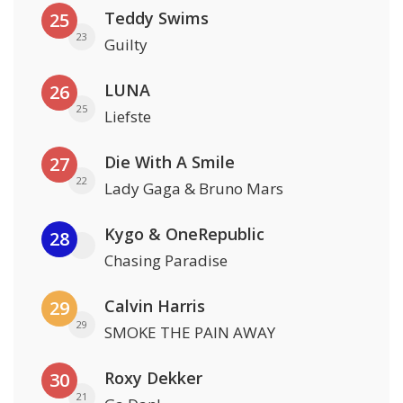
Teddy Swims
25
23
Guilty
LUNA
26
25
Liefste
Die With A Smile
27
22
Lady Gaga & Bruno Mars
Kygo & OneRepublic
28
Chasing Paradise
Calvin Harris
29
29
SMOKE THE PAIN AWAY
Roxy Dekker
30
21