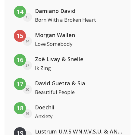
Damiano David
14
15
Born With a Broken Heart
Morgan Wallen
15
14
Love Somebody
Zoë Livay & Snelle
16
27
Ik Zing
David Guetta & Sia
17
20
Beautiful People
Doechii
18
19
Anxiety
Lustrum U.V.S.V/N.V.V.S.U. & ANNO ONS & Jopke van Dobbenburgh & Roeland Beelen
19