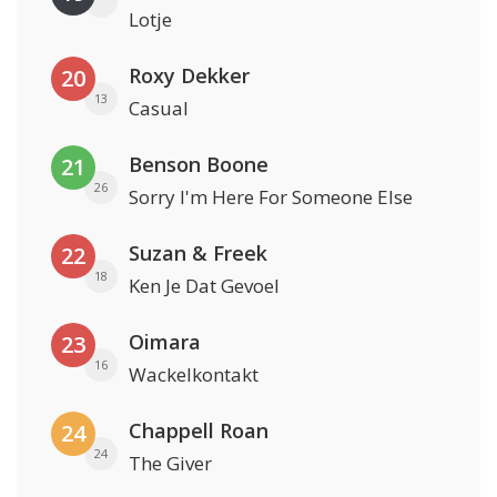
Lotje
Roxy Dekker
20
13
Casual
Benson Boone
21
26
Sorry I'm Here For Someone Else
Suzan & Freek
22
18
Ken Je Dat Gevoel
Oimara
23
16
Wackelkontakt
Chappell Roan
24
24
The Giver