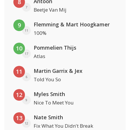
Antoon
8
7
Beetje Van Mij
Flemming & Mart Hoogkamer
9
11
100%
Pommelien Thijs
10
17
Atlas
Martin Garrix & Jex
11
6
Told You So
Myles Smith
12
9
Nice To Meet You
Nate Smith
13
12
Fix What You Didn't Break