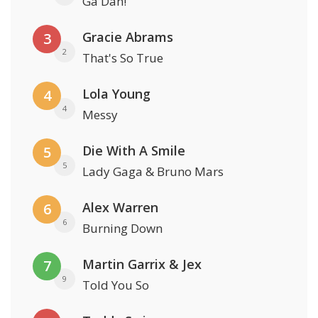
Ga Dan!
Gracie Abrams
3
2
That's So True
Lola Young
4
4
Messy
Die With A Smile
5
5
Lady Gaga & Bruno Mars
Alex Warren
6
6
Burning Down
Martin Garrix & Jex
7
9
Told You So