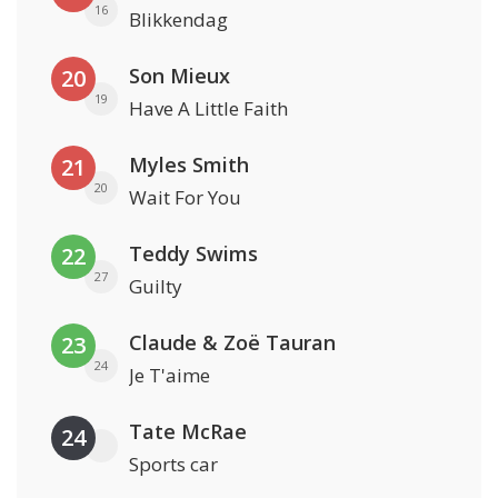
16
Blikkendag
Son Mieux
20
19
Have A Little Faith
Myles Smith
21
20
Wait For You
Teddy Swims
22
27
Guilty
Claude & Zoë Tauran
23
24
Je T'aime
Tate McRae
24
Sports car