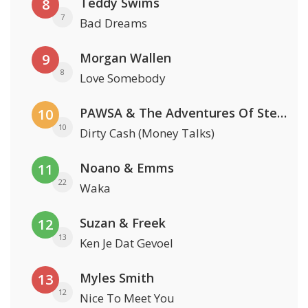
Teddy Swims
8
7
Bad Dreams
Morgan Wallen
9
8
Love Somebody
PAWSA & The Adventures Of Stevie V
10
10
Dirty Cash (Money Talks)
Noano & Emms
11
22
Waka
Suzan & Freek
12
13
Ken Je Dat Gevoel
Myles Smith
13
12
Nice To Meet You