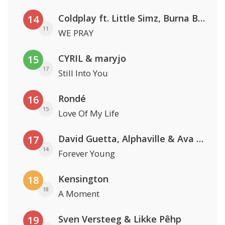
Coldplay ft. Little Simz, Burna Boy, Elyanna & Tini
14
11
WE PRAY
CYRIL & maryjo
15
17
Still Into You
Rondé
16
15
Love Of My Life
David Guetta, Alphaville & Ava Max
17
14
Forever Young
Kensington
18
18
A Moment
Sven Versteeg & Likke Pêhp
19