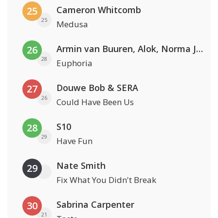
Cameron Whitcomb
25
25
Medusa
Armin van Buuren, Alok, Norma Jean Martine & LAWRENT
26
28
Euphoria
Douwe Bob & SERA
27
26
Could Have Been Us
S10
28
29
Have Fun
Nate Smith
29
Fix What You Didn't Break
Sabrina Carpenter
30
21