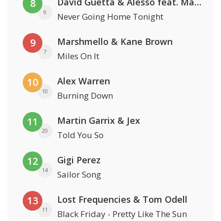
David Guetta & Alesso feat. Madison Love
8
9
Never Going Home Tonight
Marshmello & Kane Brown
9
7
Miles On It
Alex Warren
10
10
Burning Down
Martin Garrix & Jex
11
20
Told You So
Gigi Perez
12
14
Sailor Song
Lost Frequencies & Tom Odell
13
11
Black Friday - Pretty Like The Sun