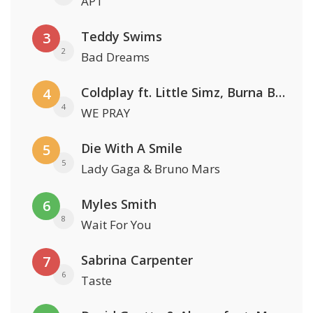
APT
Teddy Swims
3
2
Bad Dreams
Coldplay ft. Little Simz, Burna Boy, Elyanna & Tini
4
4
WE PRAY
Die With A Smile
5
5
Lady Gaga & Bruno Mars
Myles Smith
6
8
Wait For You
Sabrina Carpenter
7
6
Taste