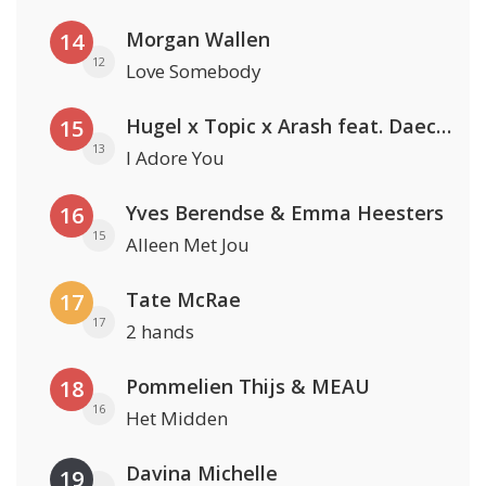
Morgan Wallen
14
12
Love Somebody
Hugel x Topic x Arash feat. Daecolm
15
13
I Adore You
Yves Berendse & Emma Heesters
16
15
Alleen Met Jou
Tate McRae
17
17
2 hands
Pommelien Thijs & MEAU
18
16
Het Midden
Davina Michelle
19