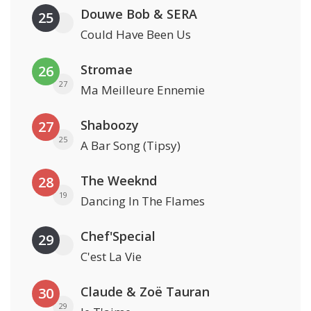
Douwe Bob & SERA
25
Could Have Been Us
Stromae
26
27
Ma Meilleure Ennemie
Shaboozy
27
25
A Bar Song (Tipsy)
The Weeknd
28
19
Dancing In The Flames
Chef'Special
29
C'est La Vie
Claude & Zoë Tauran
30
29