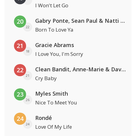
I Won't Let Go
Gabry Ponte, Sean Paul & Natti Natasha
20
22
Born To Love Ya
Gracie Abrams
21
18
I Love You, I'm Sorry
Clean Bandit, Anne-Marie & David Guetta
22
21
Cry Baby
Myles Smith
23
26
Nice To Meet You
Rondé
24
24
Love Of My Life