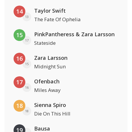
Taylor Swift
14
13
The Fate Of Ophelia
PinkPantheress & Zara Larsson
15
17
Stateside
Zara Larsson
16
15
Midnight Sun
Ofenbach
17
16
Miles Away
Sienna Spiro
18
18
Die On This Hill
Bausa
19