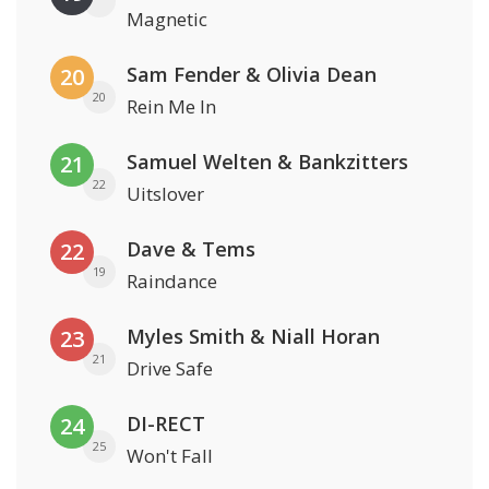
Magnetic
Sam Fender & Olivia Dean
20
20
Rein Me In
Samuel Welten & Bankzitters
21
22
Uitslover
Dave & Tems
22
19
Raindance
Myles Smith & Niall Horan
23
21
Drive Safe
DI-RECT
24
25
Won't Fall