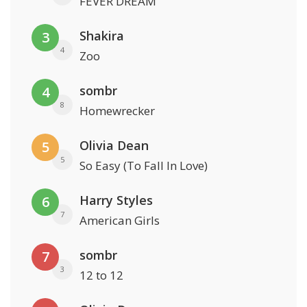
FEVER DREAM
Shakira
3
4
Zoo
sombr
4
8
Homewrecker
Olivia Dean
5
5
So Easy (To Fall In Love)
Harry Styles
6
7
American Girls
sombr
7
3
12 to 12