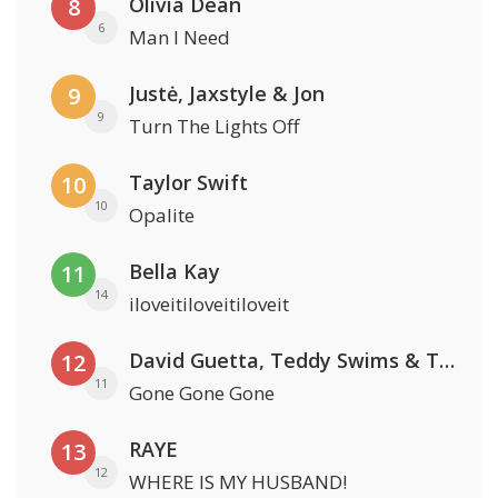
Olivia Dean
8
6
Man I Need
Justė, Jaxstyle & Jon
9
9
Turn The Lights Off
Taylor Swift
10
10
Opalite
Bella Kay
11
14
iloveitiloveitiloveit
David Guetta, Teddy Swims & Tones And I
12
11
Gone Gone Gone
RAYE
13
12
WHERE IS MY HUSBAND!