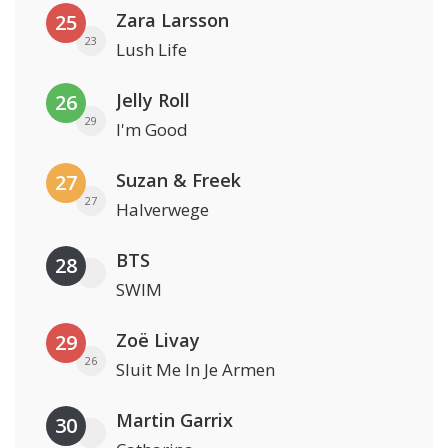
Zara Larsson
25
23
Lush Life
Jelly Roll
26
29
I'm Good
Suzan & Freek
27
27
Halverwege
BTS
28
SWIM
Zoë Livay
29
26
Sluit Me In Je Armen
Martin Garrix
30