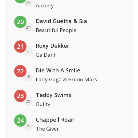
29
Anxiety
David Guetta & Sia
20
27
Beautiful People
Roxy Dekker
21
11
Ga Dan!
Die With A Smile
22
15
Lady Gaga & Bruno Mars
Teddy Swims
23
20
Guilty
Chappell Roan
24
25
The Giver