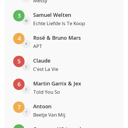
Messy
Samuel Welten
3
18
Echte Liefde Is Te Koop
Rosé & Bruno Mars
4
4
APT
Claude
5
3
C'est La Vie
Martin Garrix & Jex
6
5
Told You So
Antoon
7
7
Beetje Van Mij