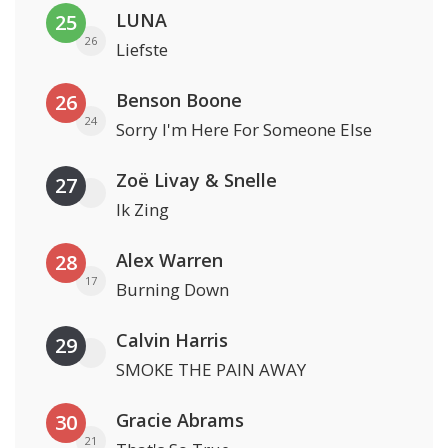
LUNA
25
26
Liefste
Benson Boone
26
24
Sorry I'm Here For Someone Else
Zoë Livay & Snelle
27
Ik Zing
Alex Warren
28
17
Burning Down
Calvin Harris
29
SMOKE THE PAIN AWAY
Gracie Abrams
30
21