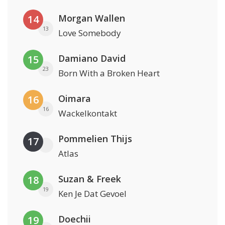
Morgan Wallen
14
13
Love Somebody
Damiano David
15
23
Born With a Broken Heart
Oimara
16
16
Wackelkontakt
Pommelien Thijs
17
Atlas
Suzan & Freek
18
19
Ken Je Dat Gevoel
Doechii
19