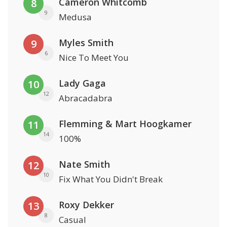
Cameron Whitcomb
8
9
Medusa
Myles Smith
9
6
Nice To Meet You
Lady Gaga
10
12
Abracadabra
Flemming & Mart Hoogkamer
11
14
100%
Nate Smith
12
10
Fix What You Didn't Break
Roxy Dekker
13
8
Casual