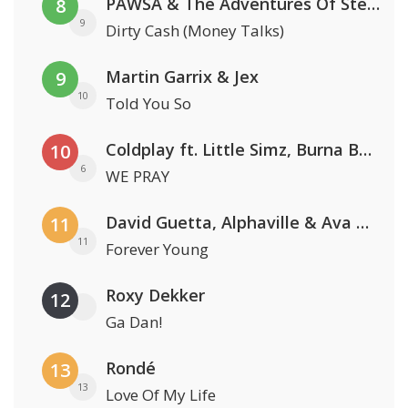
PAWSA & The Adventures Of Stevie V
8
9
Dirty Cash (Money Talks)
Martin Garrix & Jex
9
10
Told You So
Coldplay ft. Little Simz, Burna Boy, Elyanna & Tini
10
6
WE PRAY
David Guetta, Alphaville & Ava Max
11
11
Forever Young
Roxy Dekker
12
Ga Dan!
Rondé
13
13
Love Of My Life