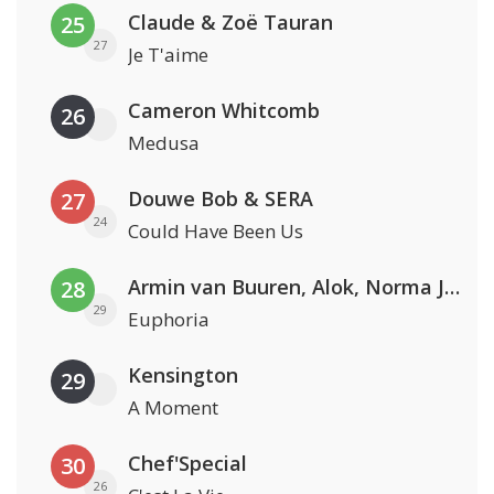
Claude & Zoë Tauran
25
27
Je T'aime
Cameron Whitcomb
26
Medusa
Douwe Bob & SERA
27
24
Could Have Been Us
Armin van Buuren, Alok, Norma Jean Martine & LAWRENT
28
29
Euphoria
Kensington
29
A Moment
Chef'Special
30
26