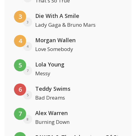
That's So True
Die With A Smile
3
3
Lady Gaga & Bruno Mars
Morgan Wallen
4
4
Love Somebody
Lola Young
5
7
Messy
Teddy Swims
6
5
Bad Dreams
Alex Warren
7
8
Burning Down