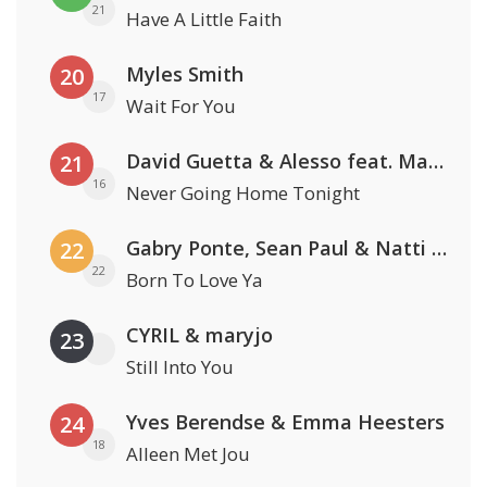
21
Have A Little Faith
Myles Smith
20
17
Wait For You
David Guetta & Alesso feat. Madison Love
21
16
Never Going Home Tonight
Gabry Ponte, Sean Paul & Natti Natasha
22
22
Born To Love Ya
CYRIL & maryjo
23
Still Into You
Yves Berendse & Emma Heesters
24
18
Alleen Met Jou