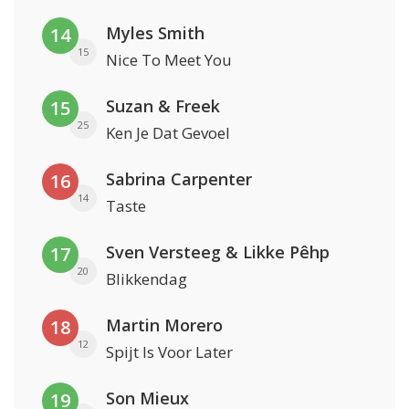
Myles Smith
14
15
Nice To Meet You
Suzan & Freek
15
25
Ken Je Dat Gevoel
Sabrina Carpenter
16
14
Taste
Sven Versteeg & Likke Pêhp
17
20
Blikkendag
Martin Morero
18
12
Spijt Is Voor Later
Son Mieux
19