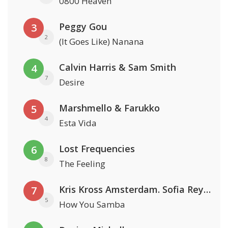
0800 Heaven
Peggy Gou
3
2
(It Goes Like) Nanana
Calvin Harris & Sam Smith
4
7
Desire
Marshmello & Farukko
5
4
Esta Vida
Lost Frequencies
6
8
The Feeling
Kris Kross Amsterdam. Sofia Reyes & Tinie Tempah
7
5
How You Samba