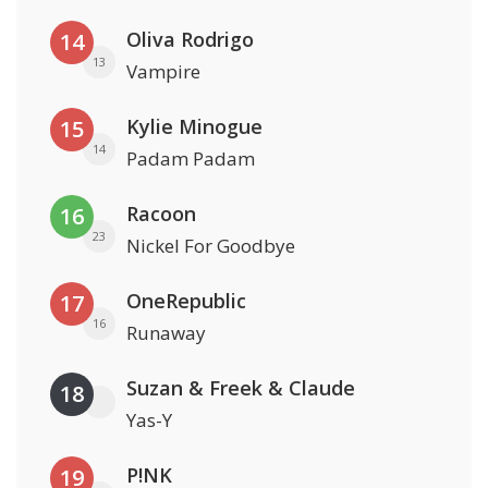
Oliva Rodrigo
14
13
Vampire
Kylie Minogue
15
14
Padam Padam
Racoon
16
23
Nickel For Goodbye
OneRepublic
17
16
Runaway
Suzan & Freek & Claude
18
Yas-Y
P!NK
19