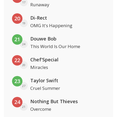
17
Runaway
Di-Rect
20
19
OMG It's Happening
Douwe Bob
21
24
This World Is Our Home
Chef'Special
22
20
Miracles
Taylor Swift
23
27
Cruel Summer
Nothing But Thieves
24
21
Overcome