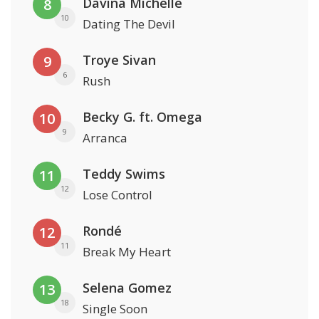
Davina Michelle
8
10
Dating The Devil
Troye Sivan
9
6
Rush
Becky G. ft. Omega
10
9
Arranca
Teddy Swims
11
12
Lose Control
Rondé
12
11
Break My Heart
Selena Gomez
13
18
Single Soon