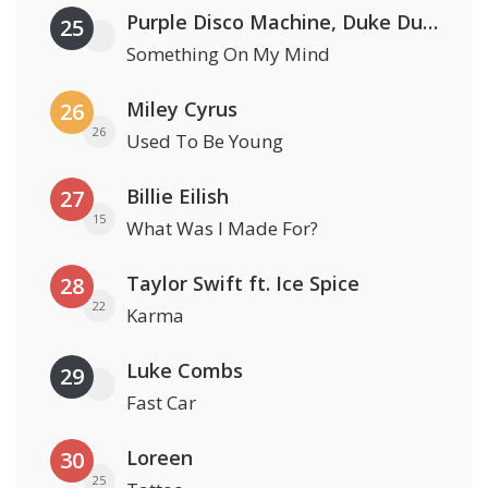
Purple Disco Machine, Duke Dumont & Nothing But Thieves
25
Something On My Mind
Miley Cyrus
26
26
Used To Be Young
Billie Eilish
27
15
What Was I Made For?
Taylor Swift ft. Ice Spice
28
22
Karma
Luke Combs
29
Fast Car
Loreen
30
25