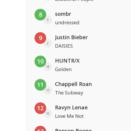
sombr
8
9
undressed
Justin Bieber
9
2
DAISIES
HUNTR/X
10
18
Golden
Chappell Roan
11
12
The Subway
Ravyn Lenae
12
10
Love Me Not
Benson Boone