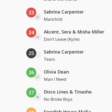
Sabrina Carpenter
23
22
Manchild
Akcent, Sera & Misha Miller
24
23
Don't Leave (Kylie)
Sabrina Carpenter
25
Tears
Olivia Dean
26
27
Man I Need
Disco Lines & Tinashe
27
30
No Broke Boys
Swedish House Mafia