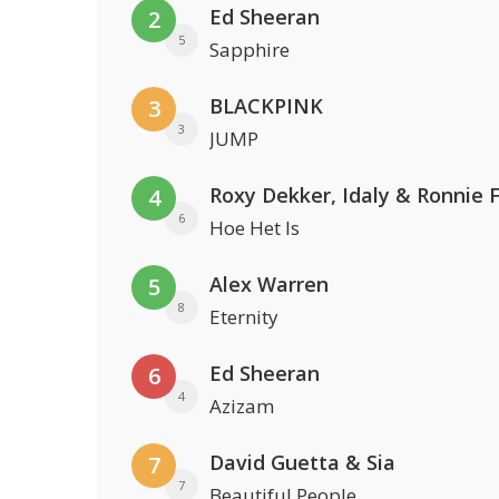
Ed Sheeran
2
5
Sapphire
BLACKPINK
3
3
JUMP
Roxy Dekker, Idaly & Ronnie 
4
6
Hoe Het Is
Alex Warren
5
8
Eternity
Ed Sheeran
6
4
Azizam
David Guetta & Sia
7
7
Beautiful People