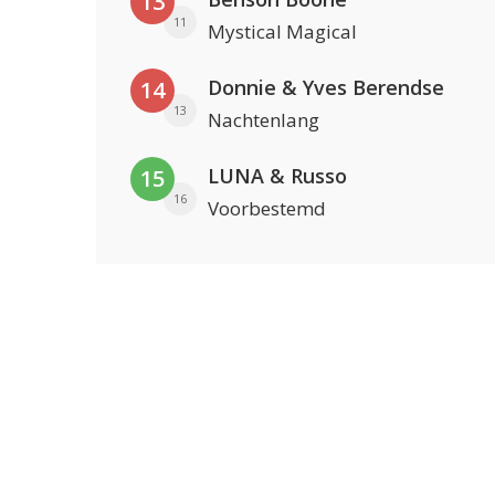
13
11
Mystical Magical
Donnie & Yves Berendse
14
13
Nachtenlang
LUNA & Russo
15
16
Voorbestemd