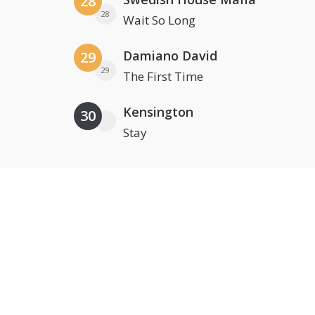
28
28
Wait So Long
Damiano David
29
29
The First Time
Kensington
30
Stay