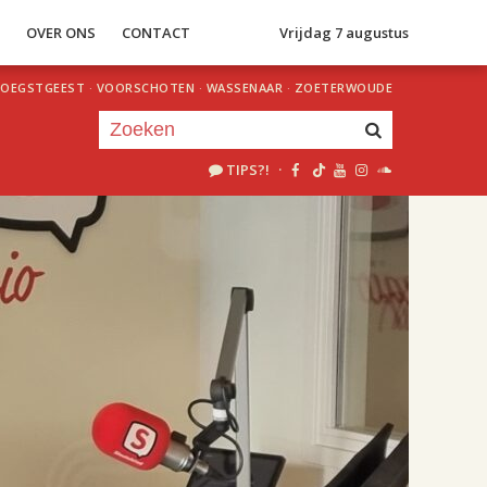
S
OVER ONS
CONTACT
Vrijdag 7 augustus
OEGSTGEEST
·
VOORSCHOTEN
·
WASSENAAR
·
ZOETERWOUDE
TIPS?!
·
Je luistert nu naar
uur 1 van 2
«
Vorig uur
Volgend uur
»
18.00