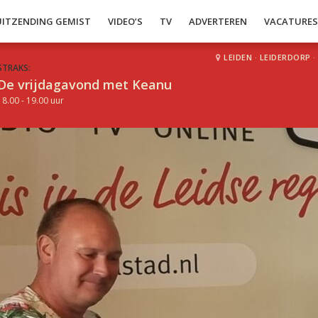
UITZENDING GEMIST
VIDEO’S
TV
ADVERTEREN
VACATURE
LEIDEN
·
LEIDERDORP
·
STRAKS:
De vrijdagavond met Keanu
18.00 - 19.00 uur