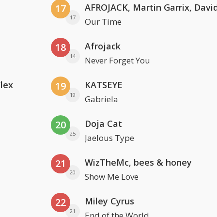
17
17
Our Time
Afrojack
18
14
Never Forget You
Flex
KATSEYE
19
19
Gabriela
Doja Cat
20
25
Jaelous Type
WizTheMc, bees & honey
21
20
Show Me Love
Miley Cyrus
22
21
End of the World