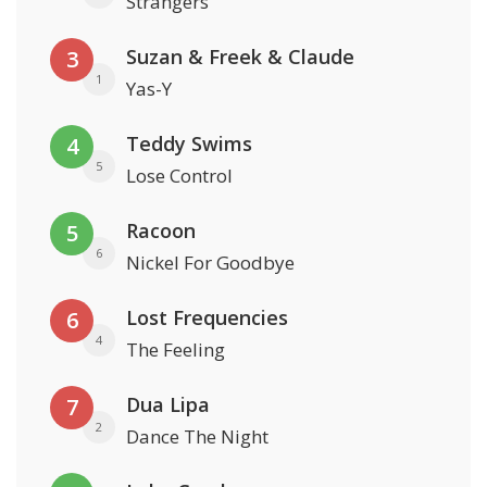
Strangers
Suzan & Freek & Claude
3
1
Yas-Y
Teddy Swims
4
5
Lose Control
Racoon
5
6
Nickel For Goodbye
Lost Frequencies
6
4
The Feeling
Dua Lipa
7
2
Dance The Night