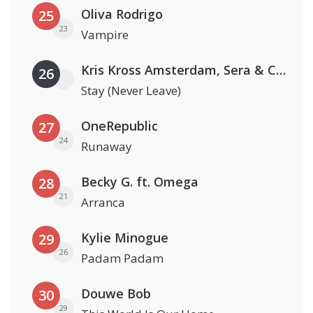
Oliva Rodrigo
25
23
Vampire
Kris Kross Amsterdam, Sera & Conor Maynard
26
Stay (Never Leave)
OneRepublic
27
24
Runaway
Becky G. ft. Omega
28
21
Arranca
Kylie Minogue
29
26
Padam Padam
Douwe Bob
30
29