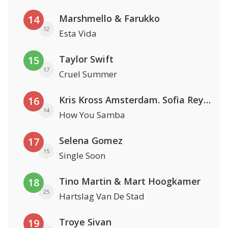
Marshmello & Farukko
14
12
Esta Vida
Taylor Swift
15
17
Cruel Summer
Kris Kross Amsterdam. Sofia Reyes & Tinie Tempah
16
14
How You Samba
Selena Gomez
17
15
Single Soon
Tino Martin & Mart Hoogkamer
18
25
Hartslag Van De Stad
Troye Sivan
19