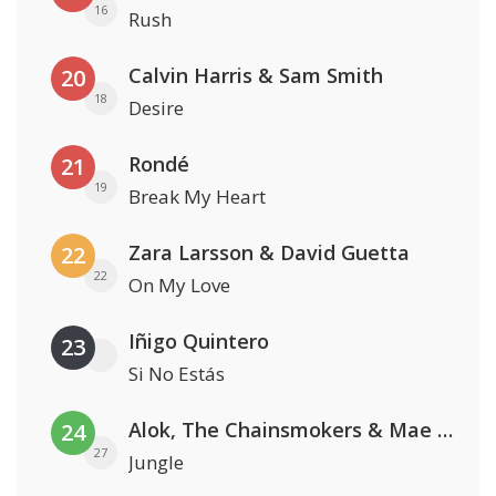
16
Rush
Calvin Harris & Sam Smith
20
18
Desire
Rondé
21
19
Break My Heart
Zara Larsson & David Guetta
22
22
On My Love
Iñigo Quintero
23
Si No Estás
Alok, The Chainsmokers & Mae Stephens
24
27
Jungle