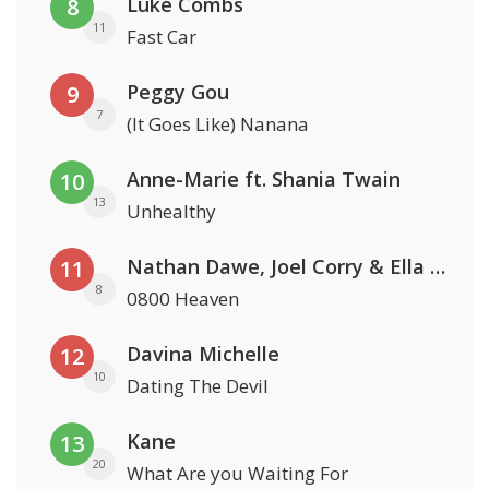
Luke Combs
8
11
Fast Car
Peggy Gou
9
7
(It Goes Like) Nanana
Anne-Marie ft. Shania Twain
10
13
Unhealthy
Nathan Dawe, Joel Corry & Ella Henderson
11
8
0800 Heaven
Davina Michelle
12
10
Dating The Devil
Kane
13
20
What Are you Waiting For