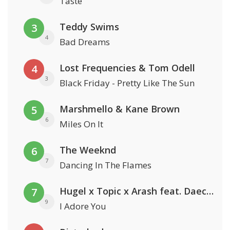
Taste
Teddy Swims
3
4
Bad Dreams
Lost Frequencies & Tom Odell
4
3
Black Friday - Pretty Like The Sun
Marshmello & Kane Brown
5
6
Miles On It
The Weeknd
6
7
Dancing In The Flames
Hugel x Topic x Arash feat. Daecolm
7
9
I Adore You