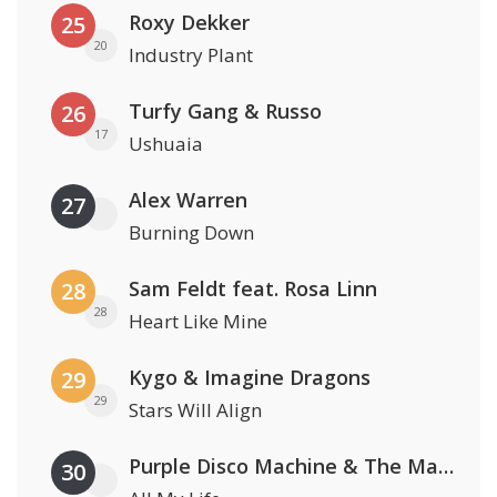
Roxy Dekker
25
20
Industry Plant
Turfy Gang & Russo
26
17
Ushuaia
Alex Warren
27
Burning Down
Sam Feldt feat. Rosa Linn
28
28
Heart Like Mine
Kygo & Imagine Dragons
29
29
Stars Will Align
Purple Disco Machine & The Magician
30