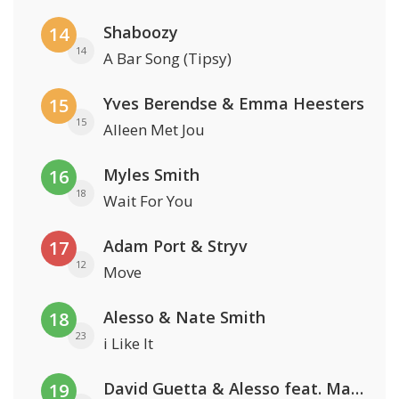
Shaboozy
14
14
A Bar Song (Tipsy)
Yves Berendse & Emma Heesters
15
15
Alleen Met Jou
Myles Smith
16
18
Wait For You
Adam Port & Stryv
17
12
Move
Alesso & Nate Smith
18
23
i Like It
David Guetta & Alesso feat. Madison Love
19