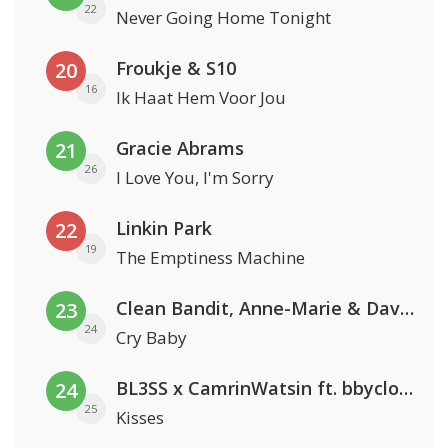
22
Never Going Home Tonight
Froukje & S10
20
16
Ik Haat Hem Voor Jou
Gracie Abrams
21
26
I Love You, I'm Sorry
Linkin Park
22
19
The Emptiness Machine
Clean Bandit, Anne-Marie & David Guetta
23
24
Cry Baby
BL3SS x CamrinWatsin ft. bbyclose
24
25
Kisses