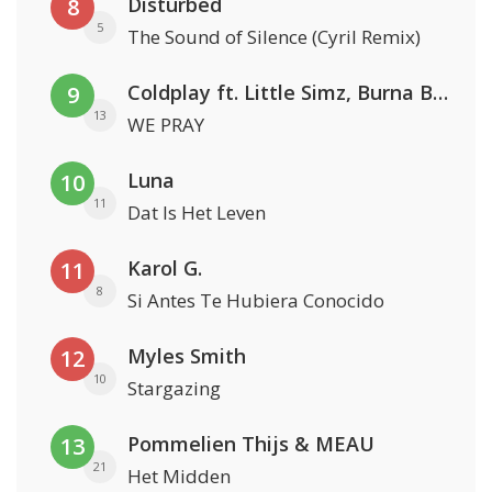
Disturbed
8
5
The Sound of Silence (Cyril Remix)
Coldplay ft. Little Simz, Burna Boy, Elyanna & Tini
9
13
WE PRAY
Luna
10
11
Dat Is Het Leven
Karol G.
11
8
Si Antes Te Hubiera Conocido
Myles Smith
12
10
Stargazing
Pommelien Thijs & MEAU
13
21
Het Midden