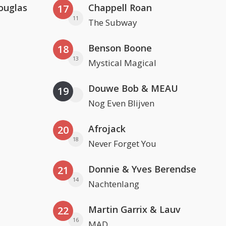
ouglas
Chappell Roan
17
11
The Subway
Benson Boone
18
13
Mystical Magical
Douwe Bob & MEAU
19
Nog Even Blijven
Afrojack
20
18
Never Forget You
Donnie & Yves Berendse
21
14
Nachtenlang
Martin Garrix & Lauv
22
16
MAD