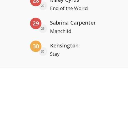
28
22
End of the World
Sabrina Carpenter
29
23
Manchild
Kensington
30
30
Stay