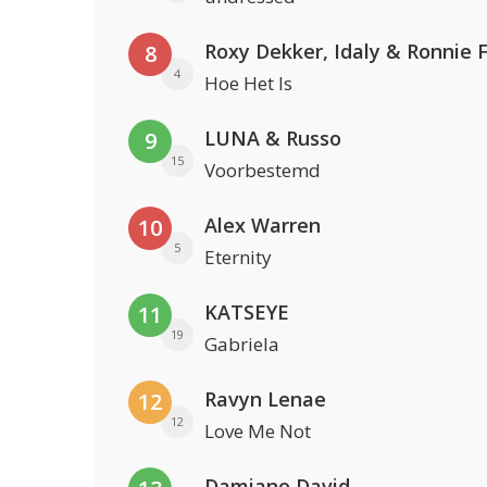
Roxy Dekker, Idaly & Ronnie 
8
4
Hoe Het Is
LUNA & Russo
9
15
Voorbestemd
Alex Warren
10
5
Eternity
KATSEYE
11
19
Gabriela
Ravyn Lenae
12
12
Love Me Not
Damiano David