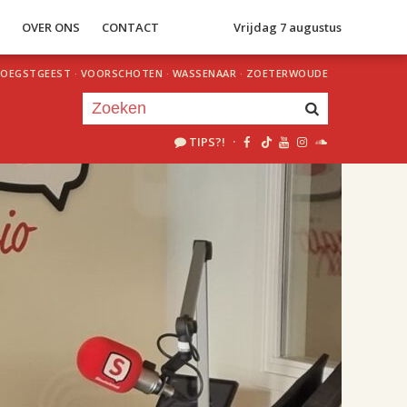
S
OVER ONS
CONTACT
Vrijdag 7 augustus
OEGSTGEEST
·
VOORSCHOTEN
·
WASSENAAR
·
ZOETERWOUDE
TIPS?!
·
Je luistert nu naar
uur 1 van 2
«
Vorig uur
Volgend uur
»
18.00