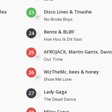
Flex
Disco Lines & Tinashe
23
27
No Broke Boys
Bente & BLØF
24
Hoe Hou Ik Dit Vast
25
17
Our Time
WizTheMc, bees & honey
26
21
Show Me Love
Lady Gaga
27
The Dead Dance
Miley Cyrus