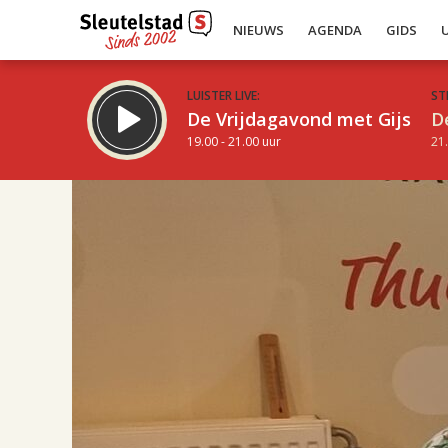
NIEUWS
AGENDA
GIDS
LUISTER LIVE:
ST
De Vrijdagavond met Gijs
D
19.00 - 21.00 uur
21.
17.00
Inklappen