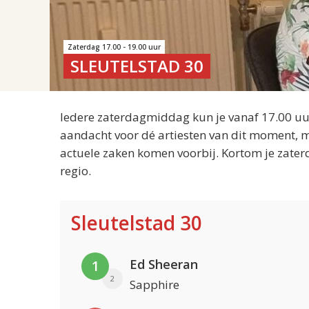
Zaterdag 17.00 - 19.00 uur
SLEUTELSTAD 30
Iedere zaterdagmiddag kun je vanaf 17.00 uur
aandacht voor dé artiesten van dit moment, m
actuele zaken komen voorbij. Kortom je zater
regio.
Sleutelstad 30
Ed Sheeran
1
2
Sapphire