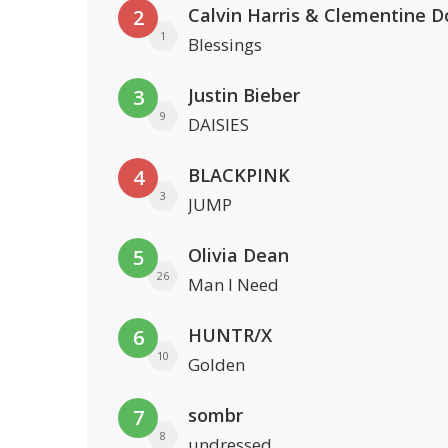
Calvin Harris & Clementine D
2
1
Blessings
Justin Bieber
3
9
DAISIES
BLACKPINK
4
3
JUMP
Olivia Dean
5
26
Man I Need
HUNTR/X
6
10
Golden
sombr
7
8
undressed