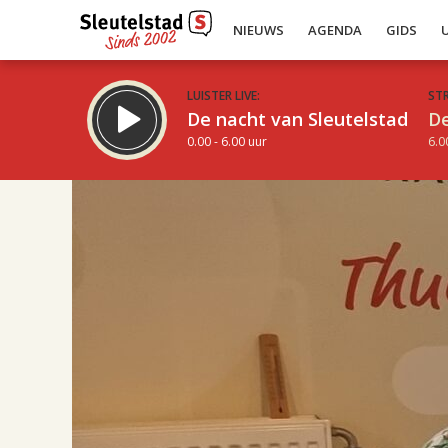
NIEUWS
AGENDA
GIDS
LUISTER LIVE:
ST
De nacht van Sleutelstad
De
0.00 - 6.00 uur
6.0
17.00
Inklappen