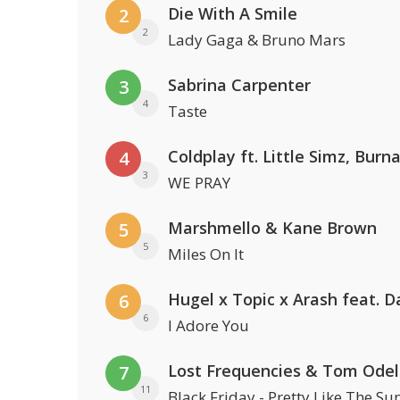
Die With A Smile
2
2
Lady Gaga & Bruno Mars
Sabrina Carpenter
3
4
Taste
4
3
WE PRAY
Marshmello & Kane Brown
5
5
Miles On It
6
6
I Adore You
Lost Frequencies & Tom Odel
7
11
Black Friday - Pretty Like The Su