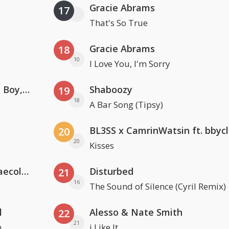
Gracie Abrams
17
That's So True
Gracie Abrams
18
10
I Love You, I'm Sorry
Coldplay ft. Little Simz, Burna Boy, Elyanna & Tini
Shaboozy
19
18
A Bar Song (Tipsy)
BL3SS x CamrinWatsin ft. bbyc
20
20
Kisses
Hugel x Topic x Arash feat. Daecolm
Disturbed
21
16
The Sound of Silence (Cyril Remix)
l
Alesso & Nate Smith
22
21
n
i Like It