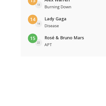
13
13
Burning Down
Lady Gaga
14
14
Disease
Rosé & Bruno Mars
15
22
APT