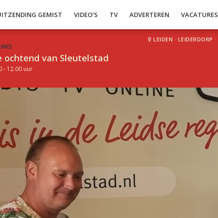
UITZENDING GEMIST
VIDEO’S
TV
ADVERTEREN
VACATURE
LEIDEN
·
LEIDERDORP
·
RAKS:
 ochtend van Sleutelstad
0 - 12.00 uur