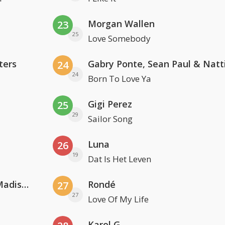
Morgan Wallen
23
25
Love Somebody
ters
24
24
Born To Love Ya
Gigi Perez
25
29
Sailor Song
Luna
26
19
Dat Is Het Leven
David Guetta & Alesso feat. Madison Love
Rondé
27
27
Love Of My Life
Karol G.