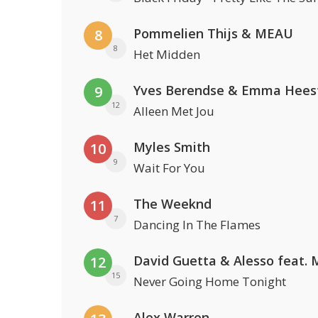
Pommelien Thijs & MEAU
8
8
Het Midden
Yves Berendse & Emma Hees
9
12
Alleen Met Jou
Myles Smith
10
9
Wait For You
The Weeknd
11
7
Dancing In The Flames
12
15
Never Going Home Tonight
Alex Warren