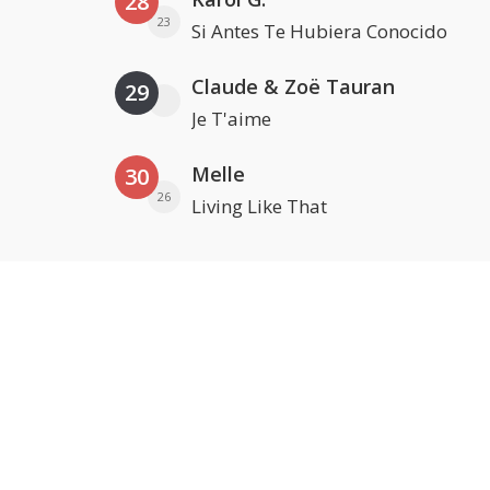
28
23
Si Antes Te Hubiera Conocido
Claude & Zoë Tauran
29
Je T'aime
Melle
30
26
Living Like That