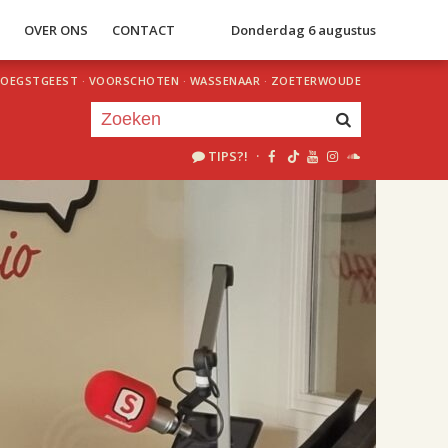
S
OVER ONS
CONTACT
Donderdag 6 augustus
OEGSTGEEST
·
VOORSCHOTEN
·
WASSENAAR
·
ZOETERWOUDE
TIPS?!
·
Je luistert nu naar
uur 1 van 2
«
Vorig uur
Volgend uur
»
18.00