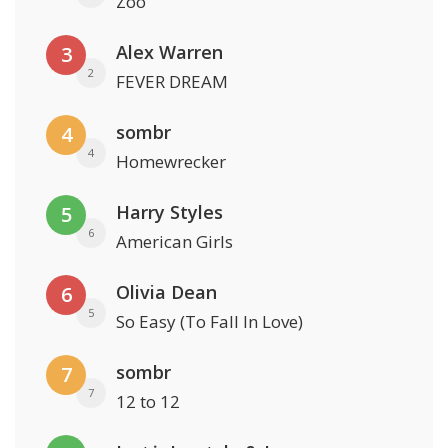
Zoo
Alex Warren
3
2
FEVER DREAM
sombr
4
4
Homewrecker
Harry Styles
5
6
American Girls
Olivia Dean
6
5
So Easy (To Fall In Love)
sombr
7
7
12 to 12