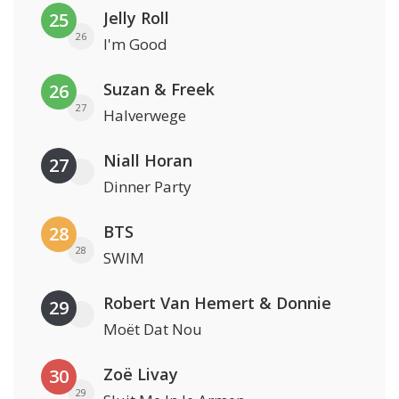
Jelly Roll
25
26
I'm Good
Suzan & Freek
26
27
Halverwege
Niall Horan
27
Dinner Party
BTS
28
28
SWIM
Robert Van Hemert & Donnie
29
Moët Dat Nou
Zoë Livay
30
29