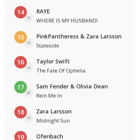
RAYE
14
13
WHERE IS MY HUSBAND!
PinkPantheress & Zara Larsson
15
15
Stateside
Taylor Swift
16
14
The Fate Of Ophelia
Sam Fender & Olivia Dean
17
20
Rein Me In
Zara Larsson
18
16
Midnight Sun
Ofenbach
19