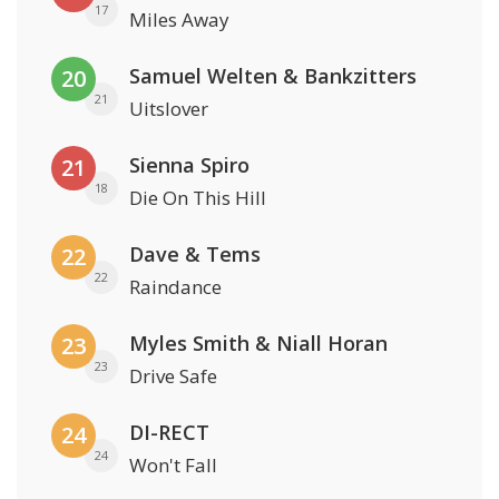
17
Miles Away
Samuel Welten & Bankzitters
20
21
Uitslover
Sienna Spiro
21
18
Die On This Hill
Dave & Tems
22
22
Raindance
Myles Smith & Niall Horan
23
23
Drive Safe
DI-RECT
24
24
Won't Fall