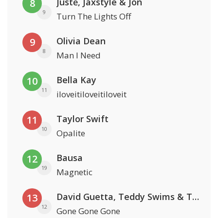
Justė, Jaxstyle & Jon
8
9
Turn The Lights Off
Olivia Dean
9
8
Man I Need
Bella Kay
10
11
iloveitiloveitiloveit
Taylor Swift
11
10
Opalite
Bausa
12
19
Magnetic
David Guetta, Teddy Swims & Tones And I
13
12
Gone Gone Gone