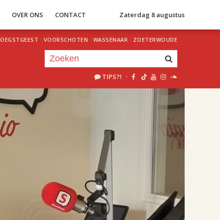
S
OVER ONS
CONTACT
Zaterdag 8 augustus
OEGSTGEEST
·
VOORSCHOTEN
·
WASSENAAR
·
ZOETERWOUDE
TIPS?!
·
Je luistert nu naar
uur 1 van 2
«
Vorig uur
Volgend uur
»
18.00