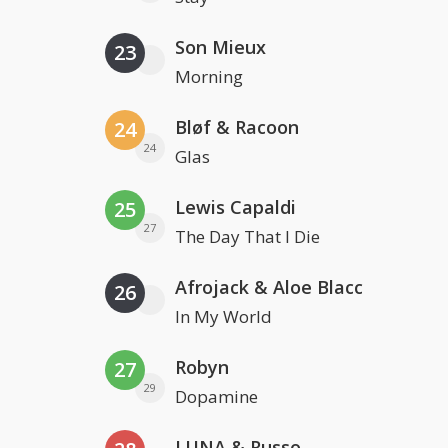
Son Mieux
23
Morning
Bløf & Racoon
24
24
Glas
Lewis Capaldi
25
27
The Day That I Die
Afrojack & Aloe Blacc
26
In My World
Robyn
27
29
Dopamine
LUNA & Russo