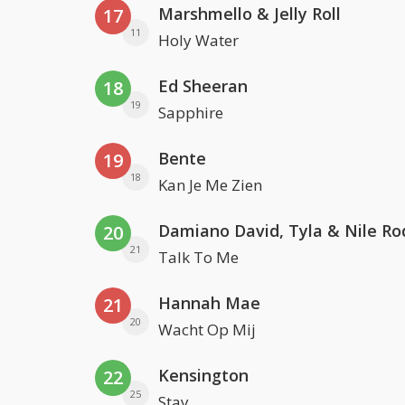
Marshmello & Jelly Roll
17
11
Holy Water
Ed Sheeran
18
19
Sapphire
Bente
19
18
Kan Je Me Zien
Damiano David, Tyla & Nile Ro
20
21
Talk To Me
Hannah Mae
21
20
Wacht Op Mij
Kensington
22
25
Stay