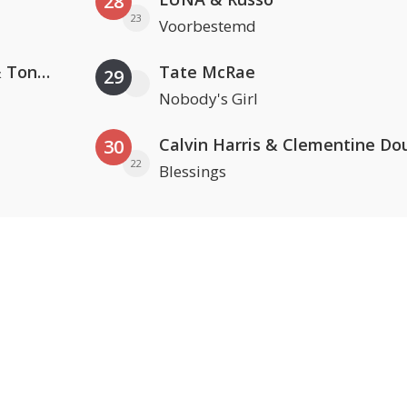
28
23
Voorbestemd
David Guetta, Teddy Swims & Tones And I
Tate McRae
29
Nobody's Girl
Calvin Harris & Clementine Do
30
22
Blessings