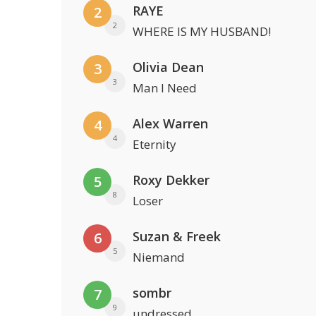
RAYE
2
2
WHERE IS MY HUSBAND!
Olivia Dean
3
3
Man I Need
Alex Warren
4
4
Eternity
Roxy Dekker
5
8
Loser
Suzan & Freek
6
5
Niemand
sombr
7
9
undressed