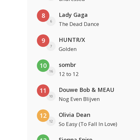
Lady Gaga
8
6
The Dead Dance
HUNTR/X
9
7
Golden
sombr
10
16
12 to 12
Douwe Bob & MEAU
11
10
Nog Even Blijven
Olivia Dean
12
12
So Easy (To Fall In Love)
Sienna Spiro