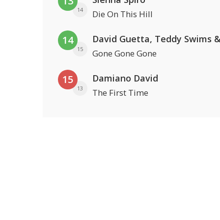
13
14
Die On This Hill
14
15
Gone Gone Gone
Damiano David
15
13
The First Time