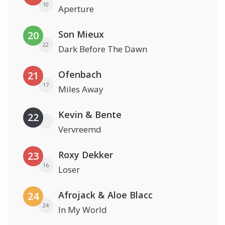
10
Aperture
Son Mieux
20
22
Dark Before The Dawn
Ofenbach
21
17
Miles Away
Kevin & Bente
22
Vervreemd
Roxy Dekker
23
16
Loser
Afrojack & Aloe Blacc
24
24
In My World