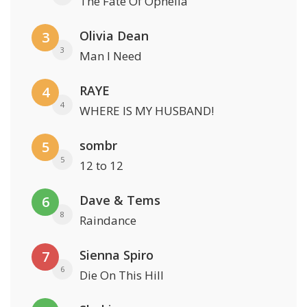
The Fate Of Ophelia
Olivia Dean
3
3
Man I Need
RAYE
4
4
WHERE IS MY HUSBAND!
sombr
5
5
12 to 12
Dave & Tems
6
8
Raindance
Sienna Spiro
7
6
Die On This Hill