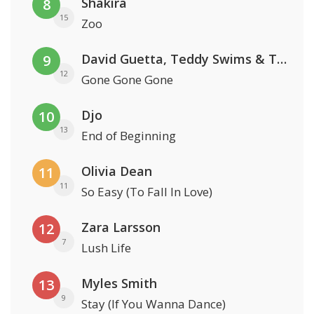
Shakira
8
15
Zoo
David Guetta, Teddy Swims & Tones And I
9
12
Gone Gone Gone
Djo
10
13
End of Beginning
Olivia Dean
11
11
So Easy (To Fall In Love)
Zara Larsson
12
7
Lush Life
Myles Smith
13
9
Stay (If You Wanna Dance)