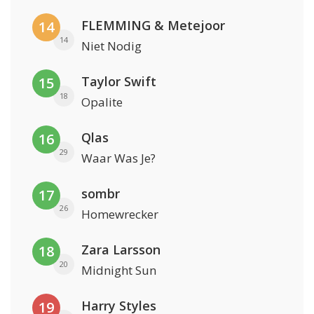
FLEMMING & Metejoor
14
14
Niet Nodig
Taylor Swift
15
18
Opalite
Qlas
16
29
Waar Was Je?
sombr
17
26
Homewrecker
Zara Larsson
18
20
Midnight Sun
Harry Styles
19