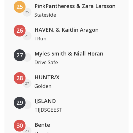
PinkPantheress & Zara Larsson
25
25
Stateside
HAVEN. & Kaitlin Aragon
26
21
I Run
Myles Smith & Niall Horan
27
Drive Safe
HUNTR/X
28
27
Golden
IJSLAND
29
TIJDSGEEST
Bente
30
23