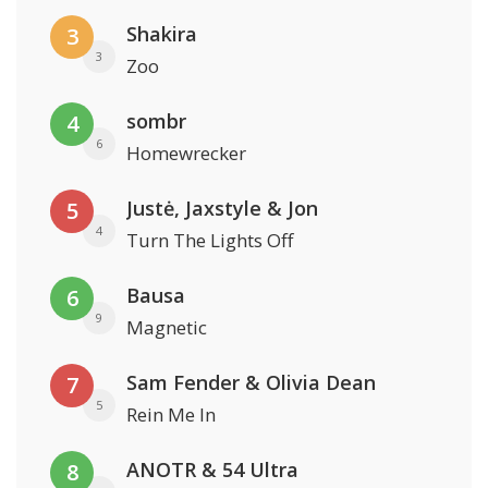
Shakira
3
3
Zoo
sombr
4
6
Homewrecker
Justė, Jaxstyle & Jon
5
4
Turn The Lights Off
Bausa
6
9
Magnetic
Sam Fender & Olivia Dean
7
5
Rein Me In
ANOTR & 54 Ultra
8