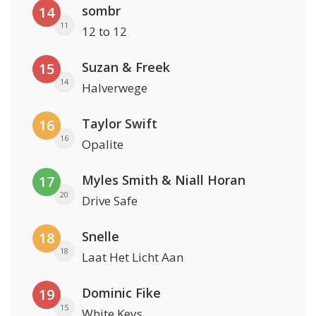
sombr
14
11
12 to 12
Suzan & Freek
15
14
Halverwege
Taylor Swift
16
16
Opalite
Myles Smith & Niall Horan
17
20
Drive Safe
Snelle
18
18
Laat Het Licht Aan
Dominic Fike
19
15
White Keys