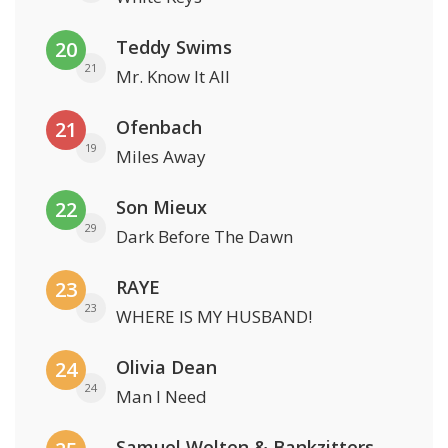
Teddy Swims
20
21
Mr. Know It All
Ofenbach
21
19
Miles Away
Son Mieux
22
29
Dark Before The Dawn
RAYE
23
23
WHERE IS MY HUSBAND!
Olivia Dean
24
24
Man I Need
Samuel Welten & Bankzitters