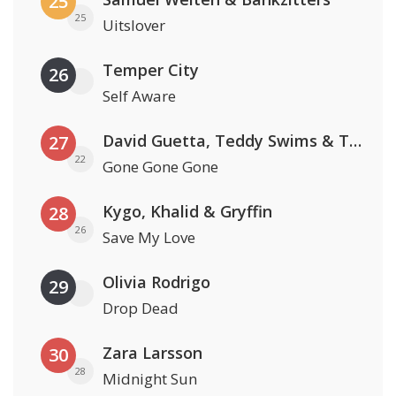
25
25
Uitslover
Temper City
26
Self Aware
David Guetta, Teddy Swims & Tones And I
27
22
Gone Gone Gone
Kygo, Khalid & Gryffin
28
26
Save My Love
Olivia Rodrigo
29
Drop Dead
Zara Larsson
30
28
Midnight Sun