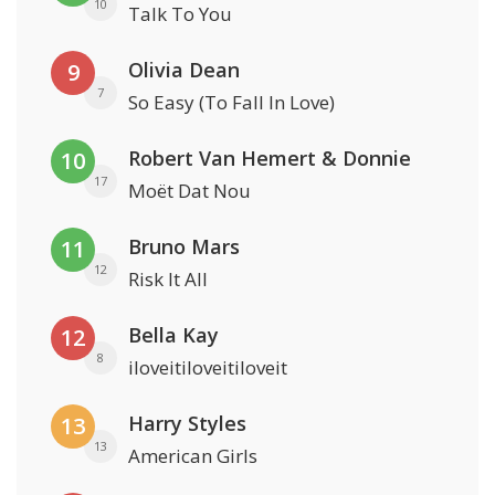
10
Talk To You
Olivia Dean
9
7
So Easy (To Fall In Love)
Robert Van Hemert & Donnie
10
17
Moët Dat Nou
Bruno Mars
11
12
Risk It All
Bella Kay
12
8
iloveitiloveitiloveit
Harry Styles
13
13
American Girls