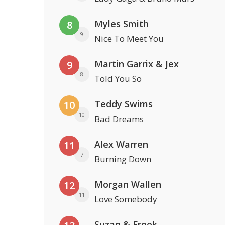
Myles Smith
8
9
Nice To Meet You
Martin Garrix & Jex
9
8
Told You So
Teddy Swims
10
10
Bad Dreams
Alex Warren
11
7
Burning Down
Morgan Wallen
12
11
Love Somebody
Suzan & Freek