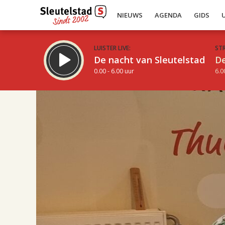
NIEUWS
AGENDA
GIDS
LUISTER LIVE:
ST
De nacht van Sleutelstad
De
0.00 - 6.00 uur
6.0
17.00
Inklappen