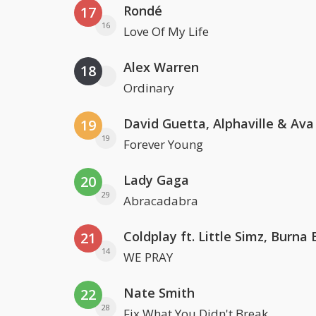
Rondé
17
16
Love Of My Life
Alex Warren
18
Ordinary
David Guetta, Alphaville & Av
19
19
Forever Young
Lady Gaga
20
29
Abracadabra
21
14
WE PRAY
Nate Smith
22
28
Fix What You Didn't Break