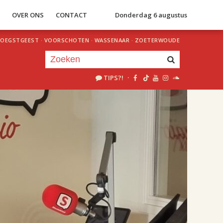
S
OVER ONS
CONTACT
Donderdag 6 augustus
OEGSTGEEST
·
VOORSCHOTEN
·
WASSENAAR
·
ZOETERWOUDE
TIPS?!
·
Je luistert nu naar
uur 1 van 2
«
Vorig uur
Volgend uur
»
18.00