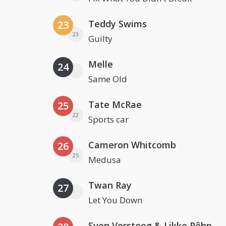
Teddy Swims
23
23
Guilty
Melle
24
Same Old
Tate McRae
25
22
Sports car
Cameron Whitcomb
26
25
Medusa
Twan Ray
27
Let You Down
Sven Versteeg & Likke Pêhp