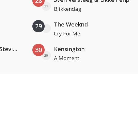
28
21
Blikkendag
The Weeknd
29
Cry For Me
PAWSA & The Adventures Of Stevie V
Kensington
30
20
A Moment