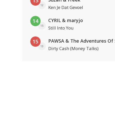
13
12
Ken Je Dat Gevoel
CYRIL & maryjo
14
15
Still Into You
15
13
Dirty Cash (Money Talks)