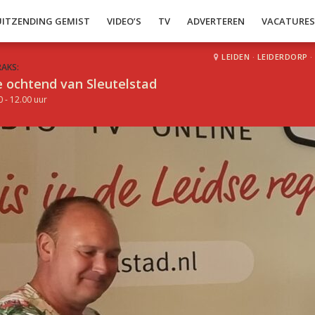
UITZENDING GEMIST
VIDEO’S
TV
ADVERTEREN
VACATURE
LEIDEN
·
LEIDERDORP
·
RAKS:
 ochtend van Sleutelstad
0 - 12.00 uur