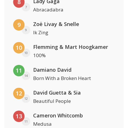
Lady Gaga
8
7
Abracadabra
Zoë Livay & Snelle
9
9
Ik Zing
Flemming & Mart Hoogkamer
10
10
100%
Damiano David
11
14
Born With a Broken Heart
David Guetta & Sia
12
12
Beautiful People
Cameron Whitcomb
13
11
Medusa