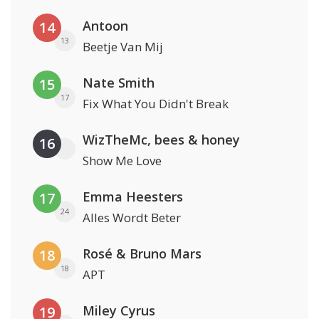
Antoon
14
13
Beetje Van Mij
Nate Smith
15
17
Fix What You Didn't Break
WizTheMc, bees & honey
16
Show Me Love
Emma Heesters
17
24
Alles Wordt Beter
Rosé & Bruno Mars
18
18
APT
Miley Cyrus
19