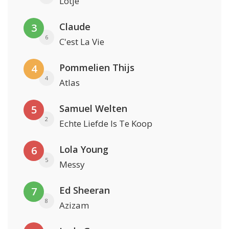
Lotje
Claude
3
6
C'est La Vie
Pommelien Thijs
4
4
Atlas
Samuel Welten
5
2
Echte Liefde Is Te Koop
Lola Young
6
5
Messy
Ed Sheeran
7
8
Azizam