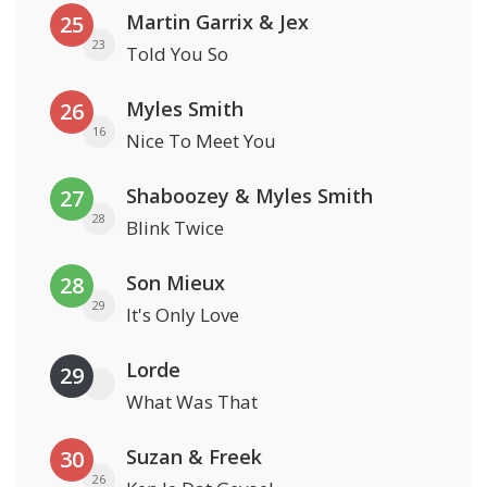
Martin Garrix & Jex
25
23
Told You So
Myles Smith
26
16
Nice To Meet You
Shaboozey & Myles Smith
27
28
Blink Twice
Son Mieux
28
29
It's Only Love
Lorde
29
What Was That
Suzan & Freek
30
26