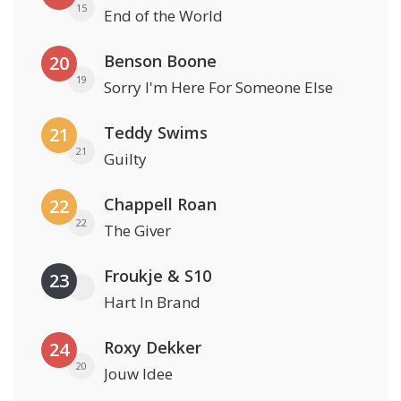
15
End of the World
Benson Boone
20
19
Sorry I'm Here For Someone Else
Teddy Swims
21
21
Guilty
Chappell Roan
22
22
The Giver
Froukje & S10
23
Hart In Brand
Roxy Dekker
24
20
Jouw Idee