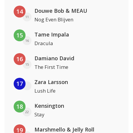
Douwe Bob & MEAU
14
11
Nog Even Blijven
Tame Impala
15
16
Dracula
Damiano David
16
15
The First Time
Zara Larsson
17
Lush Life
Kensington
18
22
Stay
Marshmello & Jelly Roll
19