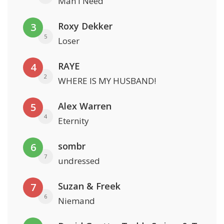
Man I Need
Roxy Dekker
3
5
Loser
RAYE
4
2
WHERE IS MY HUSBAND!
Alex Warren
5
4
Eternity
sombr
6
7
undressed
Suzan & Freek
7
6
Niemand