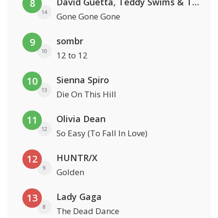
David Guetta, Teddy Swims & Tones And I
8
14
Gone Gone Gone
sombr
9
10
12 to 12
Sienna Spiro
10
13
Die On This Hill
Olivia Dean
11
12
So Easy (To Fall In Love)
HUNTR/X
12
9
Golden
Lady Gaga
13
8
The Dead Dance