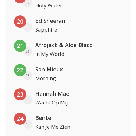
17
Holy Water
Ed Sheeran
20
18
Sapphire
Afrojack & Aloe Blacc
21
26
In My World
Son Mieux
22
23
Morning
Hannah Mae
23
21
Wacht Op Mij
Bente
24
19
Kan Je Me Zien