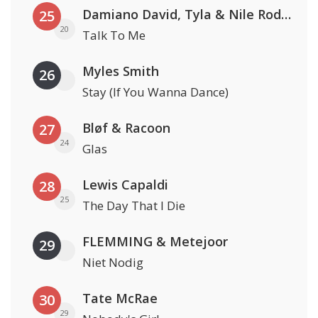
Damiano David, Tyla & Nile Rodgers
25
20
Talk To Me
Myles Smith
26
Stay (If You Wanna Dance)
Bløf & Racoon
27
24
Glas
Lewis Capaldi
28
25
The Day That I Die
FLEMMING & Metejoor
29
Niet Nodig
Tate McRae
30
29