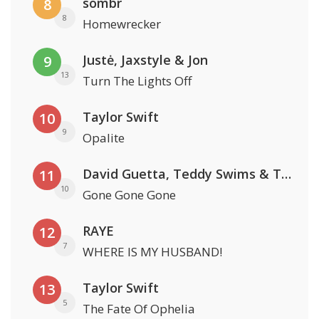
sombr
8
8
Homewrecker
Justė, Jaxstyle & Jon
9
13
Turn The Lights Off
Taylor Swift
10
9
Opalite
David Guetta, Teddy Swims & Tones And I
11
10
Gone Gone Gone
RAYE
12
7
WHERE IS MY HUSBAND!
Taylor Swift
13
5
The Fate Of Ophelia