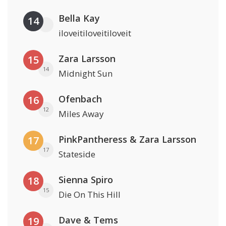
Bella Kay
14
iloveitiloveitiloveit
Zara Larsson
15
14
Midnight Sun
Ofenbach
16
12
Miles Away
PinkPantheress & Zara Larsson
17
17
Stateside
Sienna Spiro
18
15
Die On This Hill
Dave & Tems
19