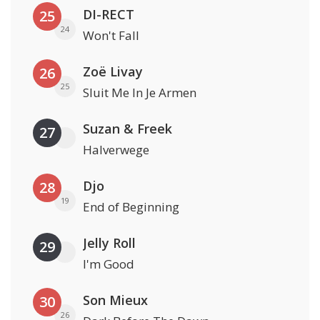
DI-RECT
25
24
Won't Fall
Zoë Livay
26
25
Sluit Me In Je Armen
Suzan & Freek
27
Halverwege
Djo
28
19
End of Beginning
Jelly Roll
29
I'm Good
Son Mieux
30
26