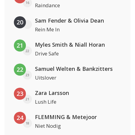
16
Raindance
Sam Fender & Olivia Dean
20
Rein Me In
Myles Smith & Niall Horan
21
22
Drive Safe
Samuel Welten & Bankzitters
22
23
Uitslover
Zara Larsson
23
21
Lush Life
FLEMMING & Metejoor
24
18
Niet Nodig