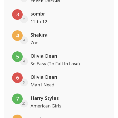
FEVER DREAM
sombr
3
2
12 to 12
Shakira
4
4
Zoo
Olivia Dean
5
6
So Easy (To Fall In Love)
Olivia Dean
6
3
Man I Need
Harry Styles
7
20
American Girls