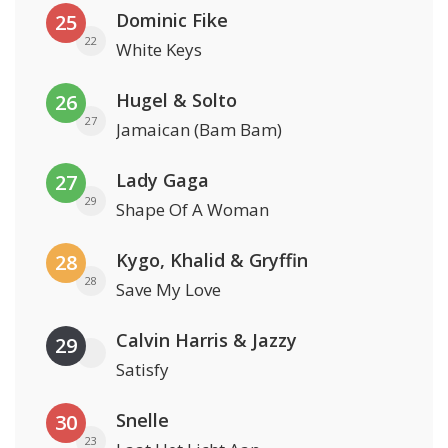
Dominic Fike
25
22
White Keys
Hugel & Solto
26
27
Jamaican (Bam Bam)
Lady Gaga
27
29
Shape Of A Woman
Kygo, Khalid & Gryffin
28
28
Save My Love
Calvin Harris & Jazzy
29
Satisfy
Snelle
30
23