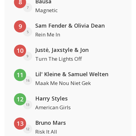
Bausa
8
7
Magnetic
Sam Fender & Olivia Dean
9
5
Rein Me In
Justė, Jaxstyle & Jon
10
9
Turn The Lights Off
Lil' Kleine & Samuel Welten
11
16
Maak Me Nou Niet Gek
Harry Styles
12
13
American Girls
Bruno Mars
13
12
Risk It All