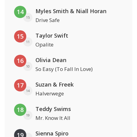
Myles Smith & Niall Horan
14
15
Drive Safe
Taylor Swift
15
11
Opalite
Olivia Dean
16
10
So Easy (To Fall In Love)
Suzan & Freek
17
14
Halverwege
Teddy Swims
18
19
Mr. Know It All
Sienna Spiro
19