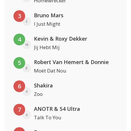
Homewrecker
Bruno Mars
3
2
I Just Might
Kevin & Roxy Dekker
4
18
Jij Hebt Mij
Robert Van Hemert & Donnie
5
8
Moët Dat Nou
Shakira
6
4
Zoo
ANOTR & 54 Ultra
7
6
Talk To You