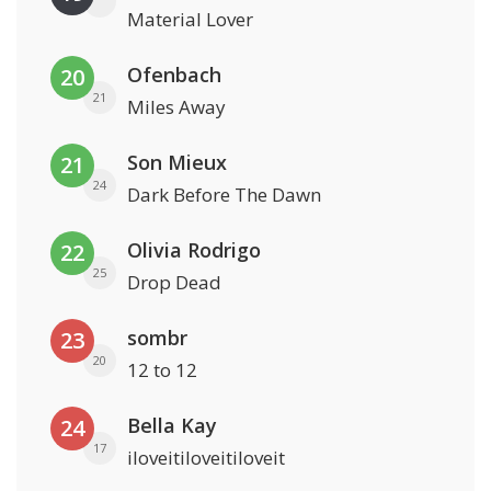
Material Lover
Ofenbach
20
21
Miles Away
Son Mieux
21
24
Dark Before The Dawn
Olivia Rodrigo
22
25
Drop Dead
sombr
23
20
12 to 12
Bella Kay
24
17
iloveitiloveitiloveit