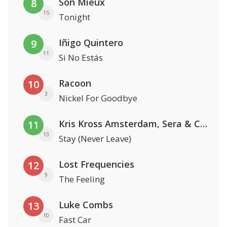
Son Mieux
8
15
Tonight
Iñigo Quintero
9
11
Si No Estás
Racoon
10
3
Nickel For Goodbye
Kris Kross Amsterdam, Sera & Conor Maynard
11
13
Stay (Never Leave)
Lost Frequencies
12
9
The Feeling
Luke Combs
13
10
Fast Car