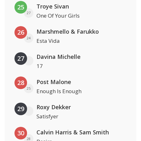
Troye Sivan
25
27
One Of Your Girls
Marshmello & Farukko
26
24
Esta Vida
Davina Michelle
27
17
Post Malone
28
25
Enough Is Enough
Roxy Dekker
29
Satisfyer
Calvin Harris & Sam Smith
30
28