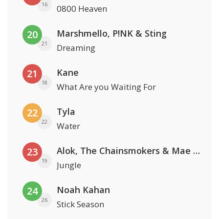
16
0800 Heaven
Marshmello, P!NK & Sting
20
21
Dreaming
Kane
21
18
What Are you Waiting For
Tyla
22
22
Water
Alok, The Chainsmokers & Mae Stephens
23
19
Jungle
Noah Kahan
24
26
Stick Season