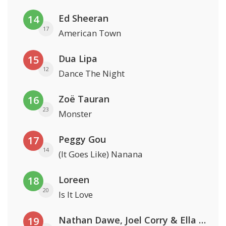
Ed Sheeran
14
17
American Town
Dua Lipa
15
12
Dance The Night
Zoë Tauran
16
23
Monster
Peggy Gou
17
14
(It Goes Like) Nanana
Loreen
18
20
Is It Love
Nathan Dawe, Joel Corry & Ella Henderson
19