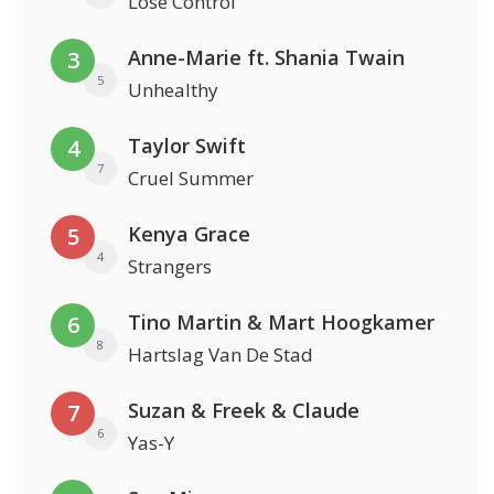
Lose Control
Anne-Marie ft. Shania Twain
3
5
Unhealthy
Taylor Swift
4
7
Cruel Summer
Kenya Grace
5
4
Strangers
Tino Martin & Mart Hoogkamer
6
8
Hartslag Van De Stad
Suzan & Freek & Claude
7
6
Yas-Y