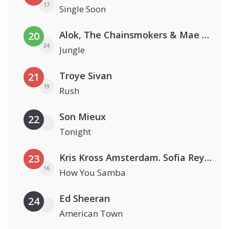
17
Single Soon
Alok, The Chainsmokers & Mae Stephens
20
24
Jungle
Troye Sivan
21
19
Rush
Son Mieux
22
Tonight
Kris Kross Amsterdam. Sofia Reyes & Tinie Tempah
23
16
How You Samba
Ed Sheeran
24
American Town