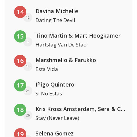
Davina Michelle
14
12
Dating The Devil
Tino Martin & Mart Hoogkamer
15
18
Hartslag Van De Stad
Marshmello & Farukko
16
14
Esta Vida
Iñigo Quintero
17
23
Si No Estás
Kris Kross Amsterdam, Sera & Conor Maynard
18
26
Stay (Never Leave)
Selena Gomez
19