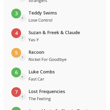
Strangers
Teddy Swims
3
4
Lose Control
Suzan & Freek & Claude
4
3
Yas-Y
Racoon
5
5
Nickel For Goodbye
Luke Combs
6
8
Fast Car
Lost Frequencies
7
6
The Feeling