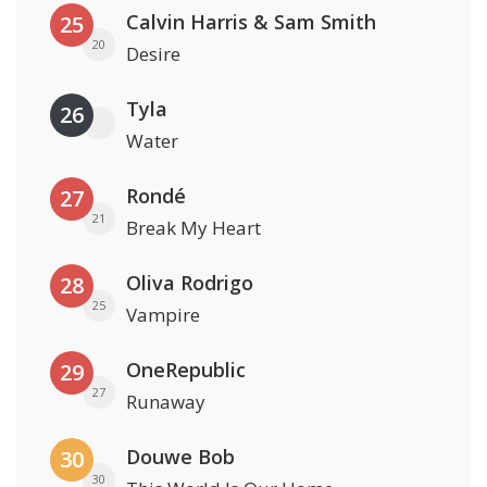
Calvin Harris & Sam Smith
25
20
Desire
Tyla
26
Water
Rondé
27
21
Break My Heart
Oliva Rodrigo
28
25
Vampire
OneRepublic
29
27
Runaway
Douwe Bob
30
30