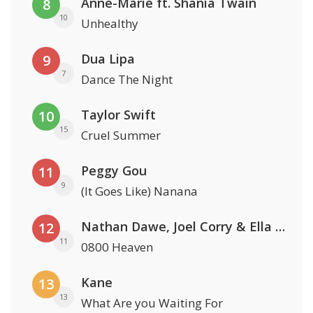
Anne-Marie ft. Shania Twain
8
10
Unhealthy
Dua Lipa
9
7
Dance The Night
Taylor Swift
10
15
Cruel Summer
Peggy Gou
11
9
(It Goes Like) Nanana
Nathan Dawe, Joel Corry & Ella Henderson
12
11
0800 Heaven
Kane
13
13
What Are you Waiting For