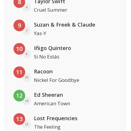
Taylor Swift
8
4
Cruel Summer
Suzan & Freek & Claude
9
7
Yas-Y
Iñigo Quintero
10
9
Si No Estás
Racoon
11
10
Nickel For Goodbye
Ed Sheeran
12
14
American Town
Lost Frequencies
13
12
The Feeling