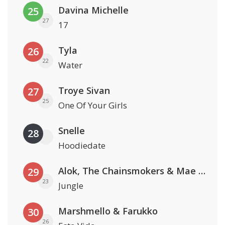
Davina Michelle
25
27
17
Tyla
26
22
Water
Troye Sivan
27
25
One Of Your Girls
Snelle
28
Hoodiedate
Alok, The Chainsmokers & Mae Stephens
29
23
Jungle
Marshmello & Farukko
30
26