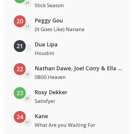
24
Stick Season
Peggy Gou
20
17
(It Goes Like) Nanana
Dua Lipa
21
Houdini
Nathan Dawe, Joel Corry & Ella Henderson
22
19
0800 Heaven
Roxy Dekker
23
29
Satisfyer
Kane
24
21
What Are you Waiting For