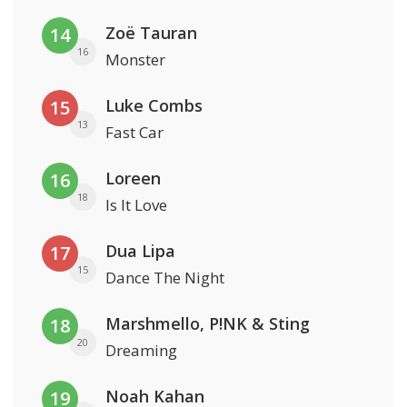
Zoë Tauran
14
16
Monster
Luke Combs
15
13
Fast Car
Loreen
16
18
Is It Love
Dua Lipa
17
15
Dance The Night
Marshmello, P!NK & Sting
18
20
Dreaming
Noah Kahan
19