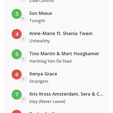
Lose Control
Son Mieux
3
8
Tonight
Anne-Marie ft. Shania Twain
4
3
Unhealthy
Tino Martin & Mart Hoogkamer
5
6
Hartslag Van De Stad
Kenya Grace
6
5
Strangers
Kris Kross Amsterdam, Sera & Conor Maynard
7
11
Stay (Never Leave)