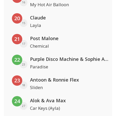
16
My Hot Air Balloon
Claude
20
15
Layla
Post Malone
21
17
Chemical
Purple Disco Machine & Sophie And The Giants
22
23
Paradise
Antoon & Ronnie Flex
23
18
Sliden
Alok & Ava Max
24
27
Car Keys (Ayla)