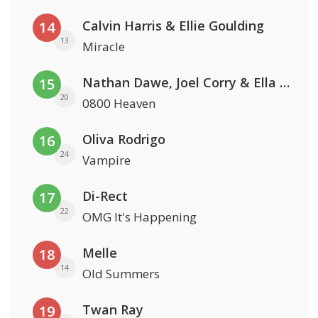
Calvin Harris & Ellie Goulding
14
13
Miracle
Nathan Dawe, Joel Corry & Ella Henderson
15
20
0800 Heaven
Oliva Rodrigo
16
24
Vampire
Di-Rect
17
22
OMG It's Happening
Melle
18
14
Old Summers
Twan Ray
19