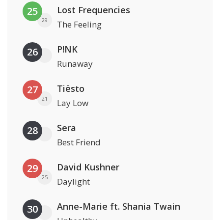
Lost Frequencies
25
29
The Feeling
P!NK
26
Runaway
Tiësto
27
21
Lay Low
Sera
28
Best Friend
David Kushner
29
25
Daylight
Anne-Marie ft. Shania Twain
30