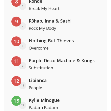
Rondé
8
6
Break My Heart
R3hab, Inna & Sash!
9
7
Rock My Body
Nothing But Thieves
10
8
Overcome
Purple Disco Machine & Kungs
11
9
Substitution
Libianca
12
11
People
Kylie Minogue
13
19
Padam Padam