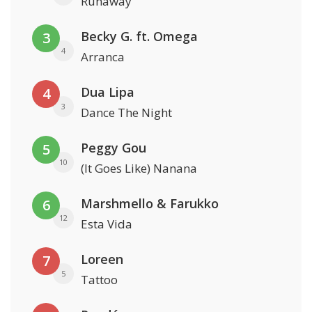
Runaway
Becky G. ft. Omega
3
4
Arranca
Dua Lipa
4
3
Dance The Night
Peggy Gou
5
10
(It Goes Like) Nanana
Marshmello & Farukko
6
12
Esta Vida
Loreen
7
5
Tattoo