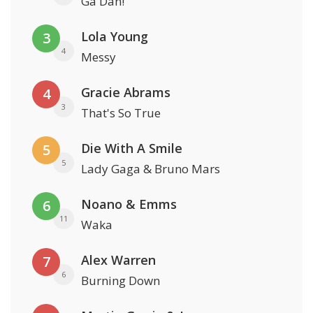
Ga Dan!
Lola Young
3
4
Messy
Gracie Abrams
4
3
That's So True
Die With A Smile
5
5
Lady Gaga & Bruno Mars
Noano & Emms
6
11
Waka
Alex Warren
7
6
Burning Down