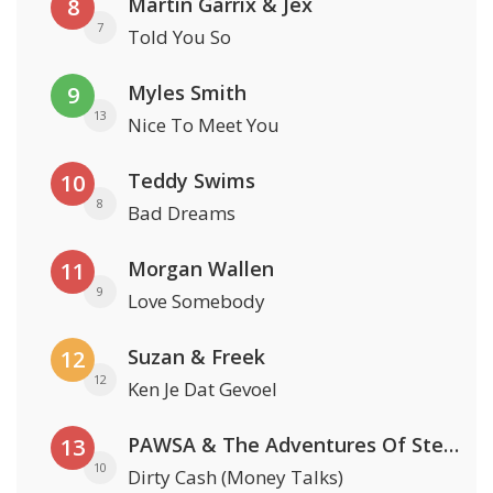
Martin Garrix & Jex
8
7
Told You So
Myles Smith
9
13
Nice To Meet You
Teddy Swims
10
8
Bad Dreams
Morgan Wallen
11
9
Love Somebody
Suzan & Freek
12
12
Ken Je Dat Gevoel
PAWSA & The Adventures Of Stevie V
13
10
Dirty Cash (Money Talks)