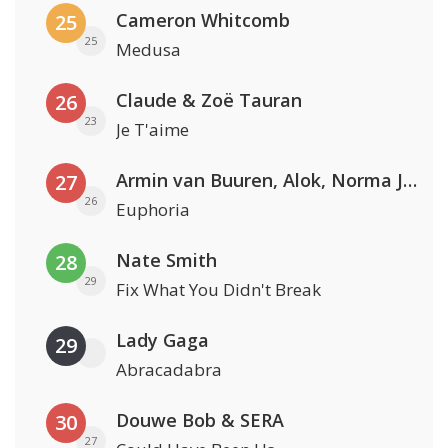
Cameron Whitcomb
25
25
Medusa
Claude & Zoë Tauran
26
23
Je T'aime
Armin van Buuren, Alok, Norma Jean Martine & LAWRENT
27
26
Euphoria
Nate Smith
28
29
Fix What You Didn't Break
Lady Gaga
29
Abracadabra
Douwe Bob & SERA
30
27