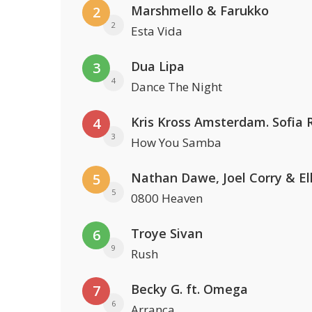
Marshmello & Farukko
2
2
Esta Vida
Dua Lipa
3
4
Dance The Night
4
3
How You Samba
5
5
0800 Heaven
Troye Sivan
6
9
Rush
Becky G. ft. Omega
7
6
Arranca