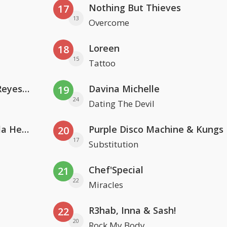
Nothing But Thieves
17
13
Overcome
Loreen
18
15
Tattoo
Kris Kross Amsterdam. Sofia Reyes & Tinie Tempah
Davina Michelle
19
24
Dating The Devil
Nathan Dawe, Joel Corry & Ella Henderson
Purple Disco Machine & Kungs
20
17
Substitution
Chef'Special
21
22
Miracles
R3hab, Inna & Sash!
22
20
Rock My Body