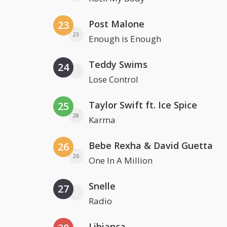
Post Malone
23
23
Enough is Enough
Teddy Swims
24
Lose Control
Taylor Swift ft. Ice Spice
25
28
Karma
Bebe Rexha & David Guetta
26
26
One In A Million
Snelle
27
Radio
Libianca