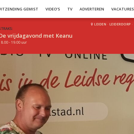
UITZENDING GEMIST
VIDEO’S
TV
ADVERTEREN
VACATURE
LEIDEN
·
LEIDERDORP
·
STRAKS:
De vrijdagavond met Keanu
18.00 - 19.00 uur