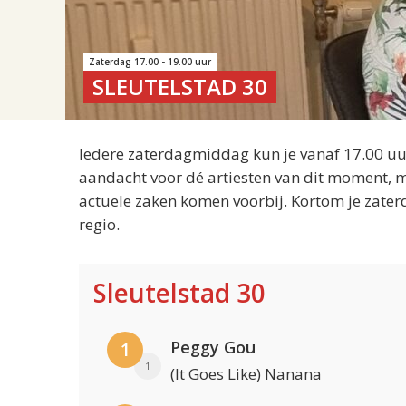
Zaterdag 17.00 - 19.00 uur
SLEUTELSTAD 30
Iedere zaterdagmiddag kun je vanaf 17.00 uur
aandacht voor dé artiesten van dit moment, m
actuele zaken komen voorbij. Kortom je zater
regio.
Sleutelstad 30
Peggy Gou
1
1
(It Goes Like) Nanana