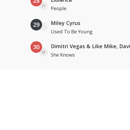
28
21
People
Miley Cyrus
29
Used To Be Young
30
29
She Knows