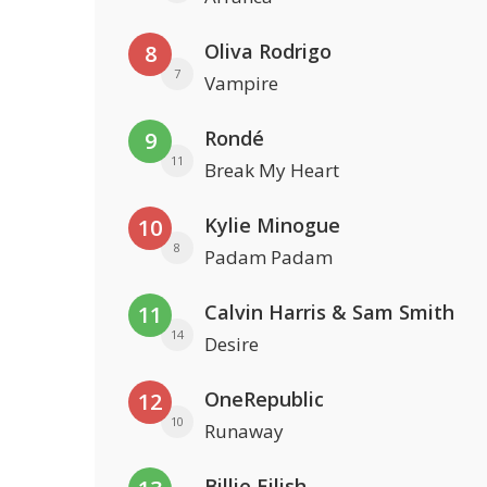
Oliva Rodrigo
8
7
Vampire
Rondé
9
11
Break My Heart
Kylie Minogue
10
8
Padam Padam
Calvin Harris & Sam Smith
11
14
Desire
OneRepublic
12
10
Runaway
Billie Eilish