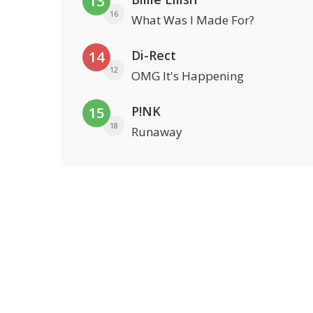
13
16
What Was I Made For?
Di-Rect
14
12
OMG It's Happening
P!NK
15
18
Runaway