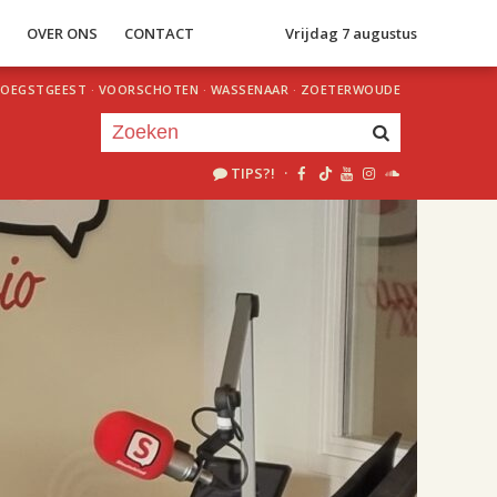
S
OVER ONS
CONTACT
Vrijdag 7 augustus
OEGSTGEEST
·
VOORSCHOTEN
·
WASSENAAR
·
ZOETERWOUDE
TIPS?!
·
Je luistert nu naar
uur 1 van 2
«
Vorig uur
Volgend uur
»
18.00