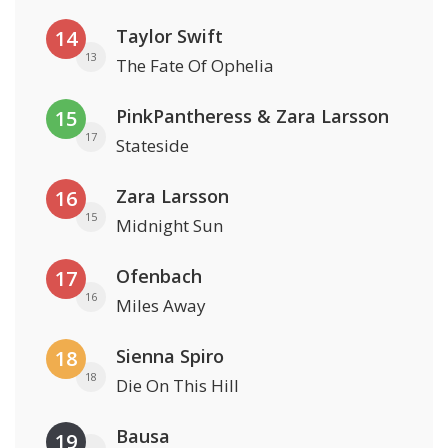
Taylor Swift
14
13
The Fate Of Ophelia
PinkPantheress & Zara Larsson
15
17
Stateside
Zara Larsson
16
15
Midnight Sun
Ofenbach
17
16
Miles Away
Sienna Spiro
18
18
Die On This Hill
Bausa
19