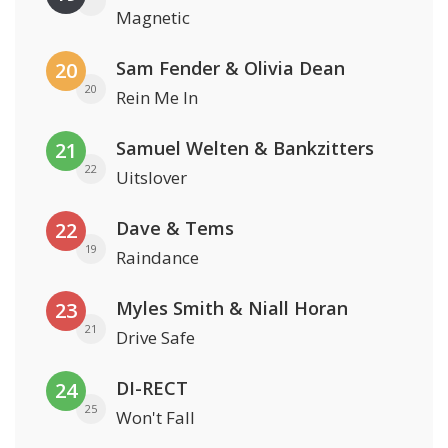
Magnetic
Sam Fender & Olivia Dean
20
20
Rein Me In
Samuel Welten & Bankzitters
21
22
Uitslover
Dave & Tems
22
19
Raindance
Myles Smith & Niall Horan
23
21
Drive Safe
DI-RECT
24
25
Won't Fall