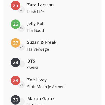
Zara Larsson
25
23
Lush Life
Jelly Roll
26
29
I'm Good
Suzan & Freek
27
27
Halverwege
BTS
28
SWIM
Zoë Livay
29
26
Sluit Me In Je Armen
Martin Garrix
30