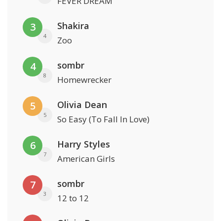
FEVER DREAM
Shakira
3
4
Zoo
sombr
4
8
Homewrecker
Olivia Dean
5
5
So Easy (To Fall In Love)
Harry Styles
6
7
American Girls
sombr
7
3
12 to 12