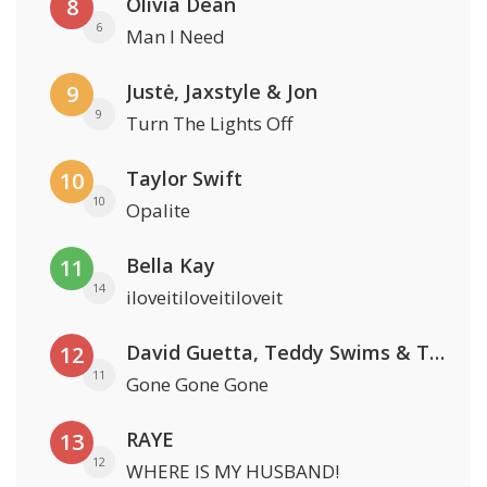
Olivia Dean
8
6
Man I Need
Justė, Jaxstyle & Jon
9
9
Turn The Lights Off
Taylor Swift
10
10
Opalite
Bella Kay
11
14
iloveitiloveitiloveit
David Guetta, Teddy Swims & Tones And I
12
11
Gone Gone Gone
RAYE
13
12
WHERE IS MY HUSBAND!