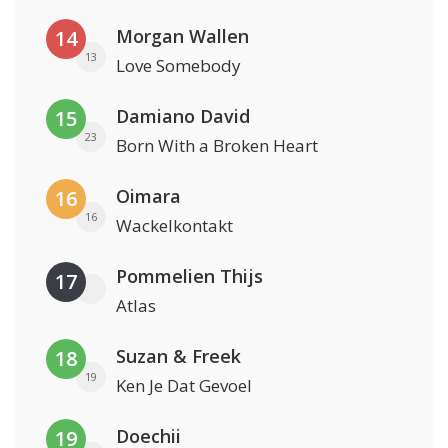
Morgan Wallen
14
13
Love Somebody
Damiano David
15
23
Born With a Broken Heart
Oimara
16
16
Wackelkontakt
Pommelien Thijs
17
Atlas
Suzan & Freek
18
19
Ken Je Dat Gevoel
Doechii
19