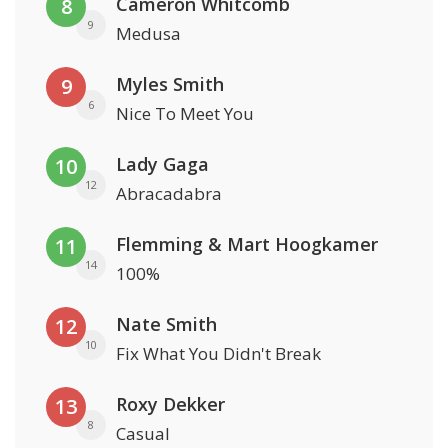
Cameron Whitcomb
8
9
Medusa
Myles Smith
9
6
Nice To Meet You
Lady Gaga
10
12
Abracadabra
Flemming & Mart Hoogkamer
11
14
100%
Nate Smith
12
10
Fix What You Didn't Break
Roxy Dekker
13
8
Casual