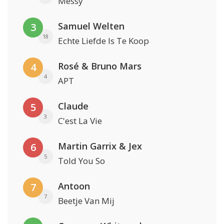
Messy
Samuel Welten
3
18
Echte Liefde Is Te Koop
Rosé & Bruno Mars
4
4
APT
Claude
5
3
C'est La Vie
Martin Garrix & Jex
6
5
Told You So
Antoon
7
7
Beetje Van Mij