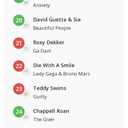
29
Anxiety
David Guetta & Sia
20
27
Beautiful People
Roxy Dekker
21
11
Ga Dan!
Die With A Smile
22
15
Lady Gaga & Bruno Mars
Teddy Swims
23
20
Guilty
Chappell Roan
24
25
The Giver