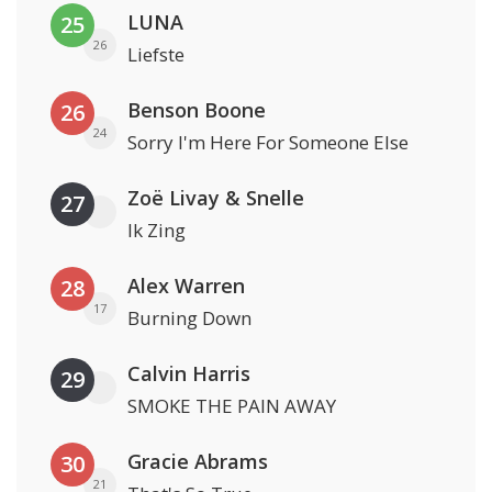
LUNA
25
26
Liefste
Benson Boone
26
24
Sorry I'm Here For Someone Else
Zoë Livay & Snelle
27
Ik Zing
Alex Warren
28
17
Burning Down
Calvin Harris
29
SMOKE THE PAIN AWAY
Gracie Abrams
30
21