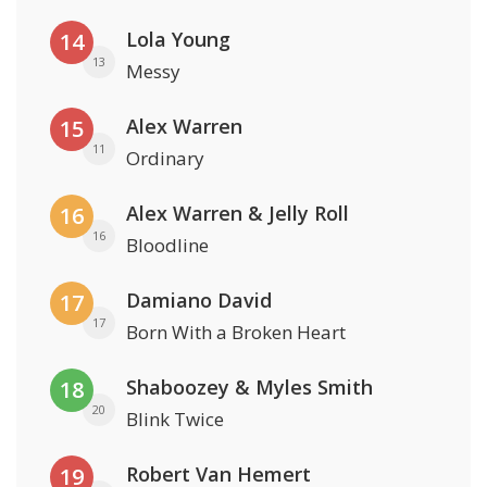
Lola Young
14
13
Messy
Alex Warren
15
11
Ordinary
Alex Warren & Jelly Roll
16
16
Bloodline
Damiano David
17
17
Born With a Broken Heart
Shaboozey & Myles Smith
18
20
Blink Twice
Robert Van Hemert
19