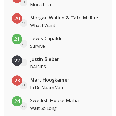
18
Mona Lisa
Morgan Wallen & Tate McRae
20
19
What I Want
Lewis Capaldi
21
25
Survive
Justin Bieber
22
DAISIES
Mart Hoogkamer
23
21
In De Naam Van
Swedish House Mafia
24
27
Wait So Long