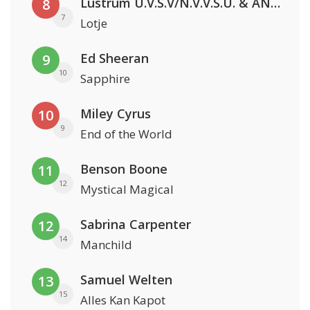
Lustrum U.V.S.V/N.V.V.S.U. & ANNO ONS & Jopke van Dobbenburgh & Roeland Beelen
8
7
Lotje
Ed Sheeran
9
10
Sapphire
Miley Cyrus
10
9
End of the World
Benson Boone
11
12
Mystical Magical
Sabrina Carpenter
12
14
Manchild
Samuel Welten
13
15
Alles Kan Kapot