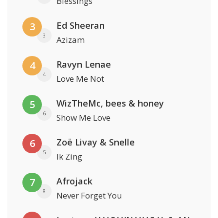
Blessings
Ed Sheeran
3
3
Azizam
Ravyn Lenae
4
4
Love Me Not
WizTheMc, bees & honey
5
6
Show Me Love
Zoë Livay & Snelle
6
5
Ik Zing
Afrojack
7
8
Never Forget You