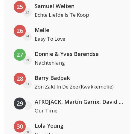
Samuel Welten
25
22
Echte Liefde Is Te Koop
Melle
26
24
Easy To Love
Donnie & Yves Berendse
27
29
Nachtenlang
Barry Badpak
28
23
Zon Zakt In De Zee (Kwakkemolie)
AFROJACK, Martin Garrix, David Guetta & Amél
29
Our Time
Lola Young
30
28