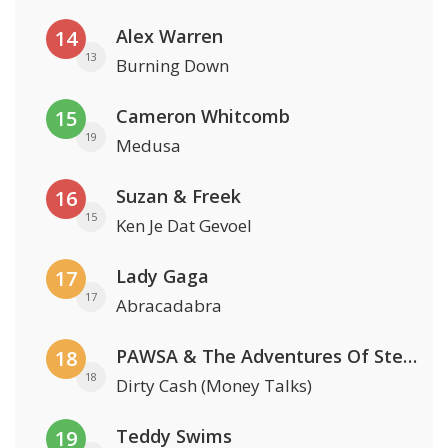
Alex Warren
14
13
Burning Down
Cameron Whitcomb
15
19
Medusa
Suzan & Freek
16
15
Ken Je Dat Gevoel
Lady Gaga
17
17
Abracadabra
PAWSA & The Adventures Of Stevie V
18
18
Dirty Cash (Money Talks)
Teddy Swims
19