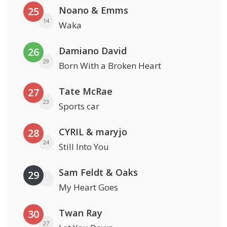
Noano & Emms
25
14
Waka
Damiano David
26
29
Born With a Broken Heart
Tate McRae
27
23
Sports car
CYRIL & maryjo
28
24
Still Into You
Sam Feldt & Oaks
29
My Heart Goes
Twan Ray
30
27