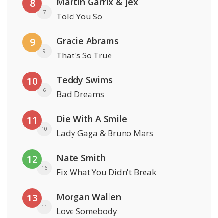
Martin Garrix & Jex
8
7
Told You So
Gracie Abrams
9
9
That's So True
Teddy Swims
10
6
Bad Dreams
Die With A Smile
11
10
Lady Gaga & Bruno Mars
Nate Smith
12
16
Fix What You Didn't Break
Morgan Wallen
13
11
Love Somebody