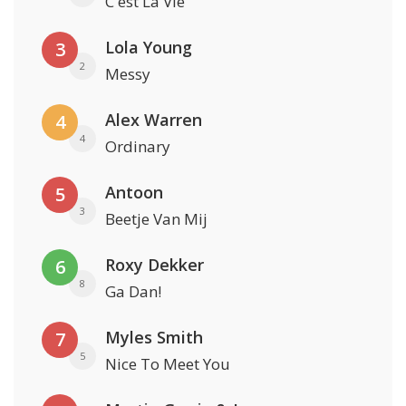
C'est La Vie
Lola Young
3
2
Messy
Alex Warren
4
4
Ordinary
Antoon
5
3
Beetje Van Mij
Roxy Dekker
6
8
Ga Dan!
Myles Smith
7
5
Nice To Meet You