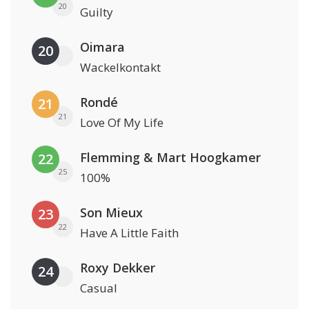
20
Guilty
Oimara
20
Wackelkontakt
Rondé
21
21
Love Of My Life
Flemming & Mart Hoogkamer
22
25
100%
Son Mieux
23
22
Have A Little Faith
Roxy Dekker
24
Casual